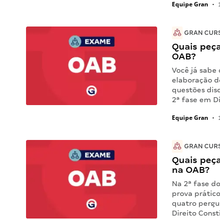
Equipe Gran
•
1
GRAN CUR
Quais peç
OAB?
Você já sabe 
elaboração d
questões dis
2ª fase em D
Equipe Gran
•
1
GRAN CUR
Quais peç
na OAB?
Na 2ª fase d
prova prátic
quatro pergu
Direito Const