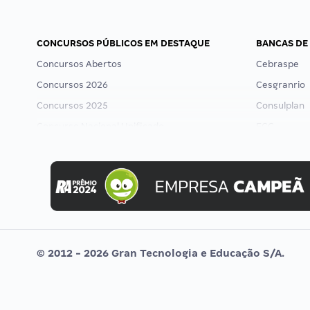
CONCURSOS PÚBLICOS EM DESTAQUE
BANCAS DE
Concursos Abertos
Cebraspe
Concursos 2026
Cesgranrio
Concursos 2025
Consulplan
Concurso Nacional Unificado
FCC
Concurso Ibama
FGV
Concurso MPU
Idecan
Editais publicados
Selecon
Uniase
Vunesp
© 2012 - 2026 Gran Tecnologia e Educação S/A.