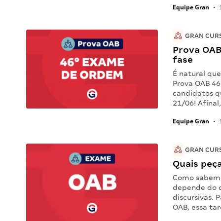
Equipe Gran
•
1
GRAN CUR
Prova OAB 
fase
É natural qu
Prova OAB 46
candidatos qu
21/06! Afinal
Equipe Gran
•
1
GRAN CUR
Quais peç
Como sabemo
depende do d
discursivas.
OAB, essa ta