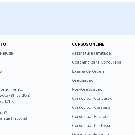
NTO
CURSOS ONLINE
e ajuda
Assinatura Ilimitada
Coaching para Concursos
p
Exame de Ordem
Graduação
atendimento:
Pós-Graduação
exta (8h às 20h),
Cursos por Concurso
às 13h).
Cursos por Carreira
ado?
Cursos por Estado
a sua história!
Cursos por Professor
Oficina de Redação