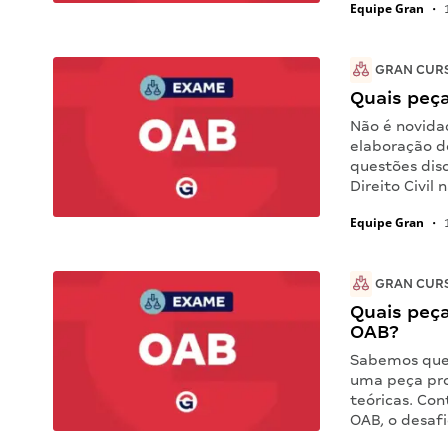
Equipe Gran
•
1
GRAN CUR
Quais peça
Não é novida
elaboração d
questões dis
Direito Civil
Equipe Gran
•
1
GRAN CUR
Quais peç
OAB?
Sabemos que 
uma peça pro
teóricas. Co
OAB, o desafi