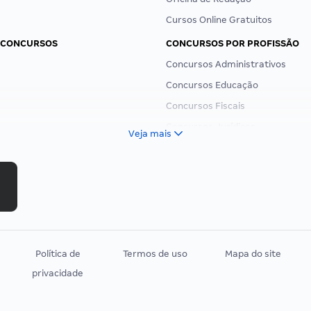
Cursos Online Gratuitos
 CONCURSOS
CONCURSOS POR PROFISSÃO
Concursos Administrativos
Concursos Educação
Concursos Fiscais
Concursos Jurídicos
Veja mais
Concursos Militares
Concursos Policiais
Concursos Saúde
Concursos Tribunais
Residência Multiprofissional
Política de
Termos de uso
Mapa do site
privacidade