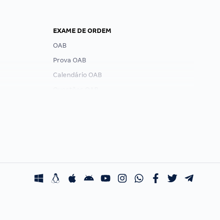
EXAME DE ORDEM
OAB
Prova OAB
Calendário OAB
Questões OAB
Recursos OAB
Exame de Ordem