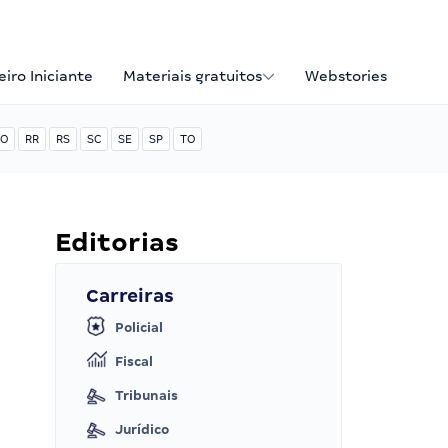
iro Iniciante
Materiais gratuitos
Webstories
O
RR
RS
SC
SE
SP
TO
Editorias
Carreiras
Policial
Fiscal
Tribunais
Jurídico