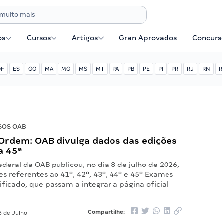
os
Cursos
Artigos
Gran Aprovados
Concurse
DF
ES
GO
MA
MG
MS
MT
PA
PB
PE
PI
PR
RJ
RN
R
SOS OAB
Ordem: OAB divulga dados das edições
a 45ª
deral da OAB publicou, no dia 8 de julho de 2026,
s referentes ao 41º, 42º, 43º, 44º e 45º Exames
ficado, que passam a integrar a página oficial
Compartilhe:
8 de Julho