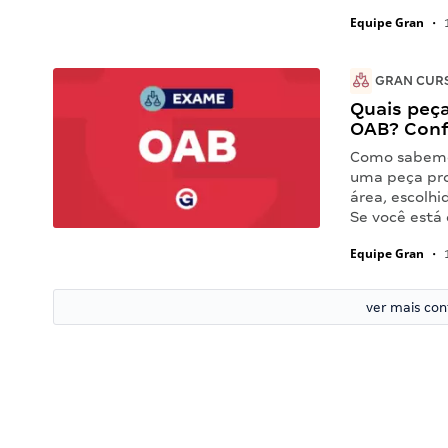
Equipe Gran
•
1
GRAN CUR
Quais peça
OAB? Conf
Como sabemo
uma peça pro
área, escolh
Se você está
Equipe Gran
•
1
ver mais co