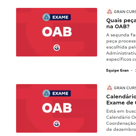
GRAN CUR
Quais peç
na OAB?
A segunda fa
peça processu
escolhida pe
Administrati
específicos 
Equipe Gran
•
1
GRAN CUR
Calendário
Exame de
Está em busc
Calendário O
Coordenação 
de dezembro 