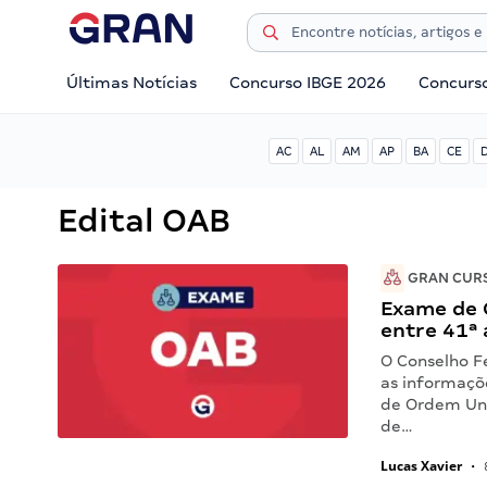
Últimas Notícias
Concurso IBGE 2026
Concurs
AC
AL
AM
AP
BA
CE
Edital OAB
GRAN CUR
Exame de 
entre 41ª 
O Conselho Fe
as informaçõe
de Ordem Uni
de…
Lucas Xavier
•