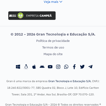
Veja mais
Concurso Nacional Unificado
FGV
Concurso Ibama
Idecan
Concurso MPU
Selecon
Editais publicados
Uniase
© 2012 - 2026 Gran Tecnologia e Educação S/A.
Vunesp
Política de privacidade
CONCURSOS POR PROFISSÃO
EXAME DE ORDEM
Termos de uso
Concursos Administrativos
OAB
Mapa do site
Concursos Educação
Prova OAB
Concursos Fiscais
Calendário OAB
Concursos Jurídicos
Questões OAB
Concursos Militares
Recursos OAB
Gran é uma marca da empresa
Gran Tecnologia e Educação S/A
, CNPJ:
Concursos Policiais
Exame de Ordem
18.260.822/0001-77, SBS Quadra 02, Bloco J, Lote 10, Edifício Carlton
Concursos Saúde
Tower, Sala 201, 2º Andar, Asa Sul, Brasília-DF, CEP 70.070-120.
Concursos Tribunais
Gran Tecnologia e Educação S/A - 2026 © Todos os direitos reservados ®