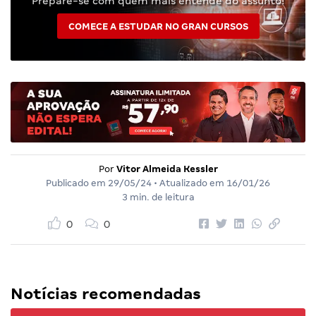
Prepare-se com quem mais entende do assunto!
COMECE A ESTUDAR NO GRAN CURSOS
Por
Vitor Almeida Kessler
Publicado em
29/05/24
• Atualizado em
16/01/26
3 min. de leitura
0
0
Notícias recomendadas