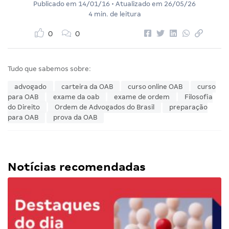
Publicado em
14/01/16
• Atualizado em
26/05/26
4 min. de leitura
0
0
Tudo que sabemos sobre:
advogado
carteira da OAB
curso online OAB
curso
para OAB
exame da oab
exame de ordem
Filosofia
do Direito
Ordem de Advogados do Brasil
preparação
para OAB
prova da OAB
Notícias recomendadas