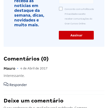
receba as
notícias em
Concordo com a Política de
destaque da
Privacidade e aceito
semana, dicas,
receber comunicações do
novidades e
Gran Cursos Online.
muito mais.
Comentários (0)
Mauro
•
4 de Abril de 2017
Interessante.
Responder
Deixe um comentário
O seu endereço de e-mail não será publicado.
Campos