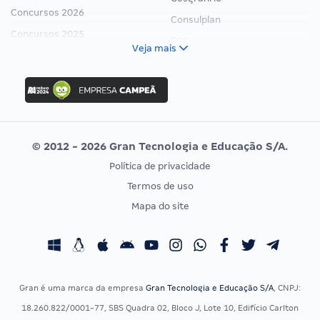
Concursos 2026
Consulplan
Concursos 2025
FCC
Veja mais
Concurso Nacional Unificado
FGV
Concurso Ibama
Idecan
Concurso MPU
Selecon
Editais publicados
Uniase
© 2012 - 2026 Gran Tecnologia e Educação S/A.
Vunesp
Política de privacidade
CONCURSOS POR PROFISSÃO
EXAME DE ORDEM
Termos de uso
Concursos Administrativos
OAB
Mapa do site
Concursos Educação
Prova OAB
Concursos Fiscais
Calendário OAB
Concursos Jurídicos
Questões OAB
Concursos Militares
Recursos OAB
Gran é uma marca da empresa
Gran Tecnologia e Educação S/A
, CNPJ:
Concursos Policiais
Exame de Ordem
18.260.822/0001-77, SBS Quadra 02, Bloco J, Lote 10, Edifício Carlton