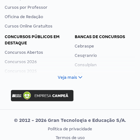
Cursos por Professor
Oficina de Redação
Cursos Online Gratuitos
CONCURSOS PÚBLICOS EM
BANCAS DE CONCURSOS
DESTAQUE
Cebraspe
Concursos Abertos
Cesgranrio
Concursos 2026
Consulplan
Concursos 2025
FCC
Veja mais
Concurso Nacional Unificado
FGV
Concurso Ibama
Idecan
Concurso MPU
Selecon
Editais publicados
Uniase
© 2012 - 2026 Gran Tecnologia e Educação S/A.
Vunesp
Política de privacidade
CONCURSOS POR PROFISSÃO
EXAME DE ORDEM
Termos de uso