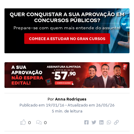
QUER CONQUISTAR A SUA APROVAÇÃO EM
CONCURSOS PÚBLICOS?
Prepare-se com quem mais entende do assunto!
COMECE A ESTUDAR NO GRAN CURSOS
Por
Anna Rodrigues
Publicado em
19/01/16
• Atualizado em
26/05/26
5 min. de leitura
0
0