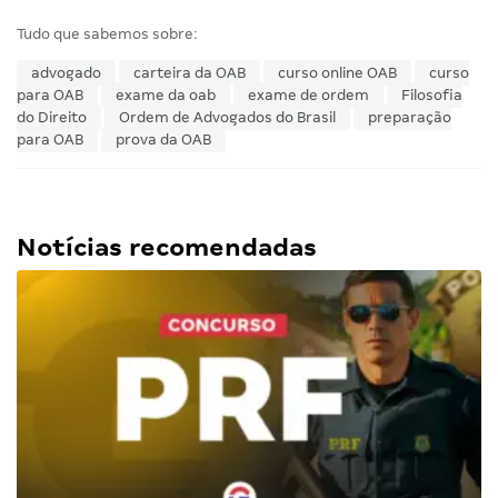
Tudo que sabemos sobre:
advogado
carteira da OAB
curso online OAB
curso
para OAB
exame da oab
exame de ordem
Filosofia
do Direito
Ordem de Advogados do Brasil
preparação
para OAB
prova da OAB
Notícias recomendadas