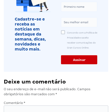
Cadastre-se e
receba as
notícias em
Concordo com a Política de
destaque da
Privacidade e aceito
semana, dicas,
receber comunicações do
novidades e
Gran Cursos Online.
muito mais.
Deixe um comentário
O seu endereço de e-mail não será publicado.
Campos
obrigatórios são marcados com
*
Comentário
*