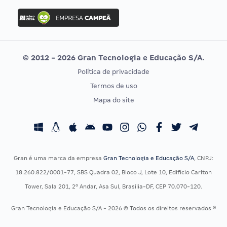
Concurso Ibama
Idecan
Concurso MPU
Selecon
Editais publicados
Uniase
© 2012 - 2026 Gran Tecnologia e Educação S/A.
Vunesp
Política de privacidade
CONCURSOS POR PROFISSÃO
EXAME DE ORDEM
Termos de uso
Concursos Administrativos
OAB
Mapa do site
Concursos Educação
Prova OAB
Concursos Fiscais
Calendário OAB
Concursos Jurídicos
Questões OAB
Concursos Militares
Recursos OAB
Gran é uma marca da empresa
Gran Tecnologia e Educação S/A
, CNPJ:
Concursos Policiais
Exame de Ordem
18.260.822/0001-77, SBS Quadra 02, Bloco J, Lote 10, Edifício Carlton
Concursos Saúde
Tower, Sala 201, 2º Andar, Asa Sul, Brasília-DF, CEP 70.070-120.
Concursos Tribunais
Gran Tecnologia e Educação S/A - 2026 © Todos os direitos reservados ®
Residência Multiprofissional