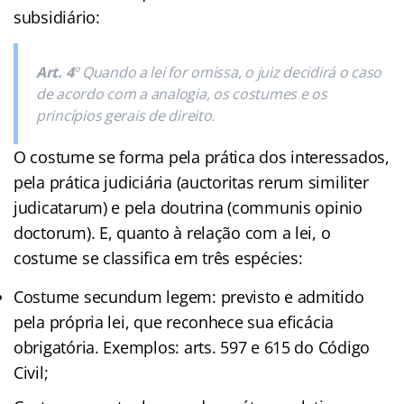
subsidiário:
Art. 4
º Quando a lei for omissa, o juiz decidirá o caso
de acordo com a analogia, os costumes e os
princípios gerais de direito.
O costume se forma pela prática dos interessados,
pela prática judiciária (auctoritas rerum similiter
judicatarum) e pela doutrina (communis opinio
doctorum). E, quanto à relação com a lei, o
costume se classifica em três espécies:
Costume secundum legem: previsto e admitido
pela própria lei, que reconhece sua eficácia
obrigatória. Exemplos: arts. 597 e 615 do Código
Civil;