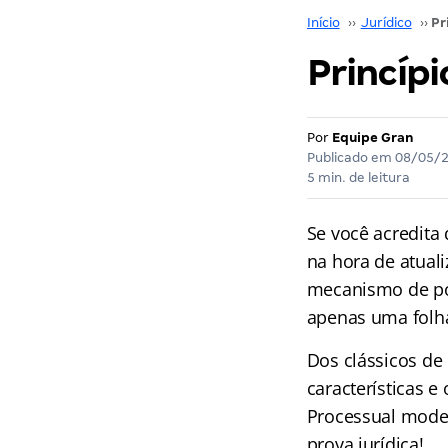
Início
››
Jurídico
››
Princípi
Por
Equipe Gran
Publicado em
08/05/
5 min. de leitura
Se você acredita
na hora de atuali
mecanismo de pod
apenas uma folha
Dos clássicos de
características e
Processual moder
prova jurídica!