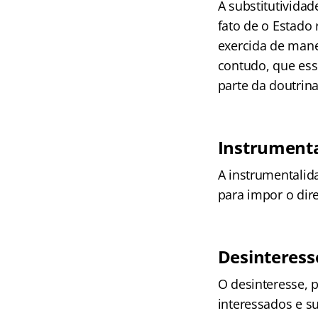
A substitutividad
fato de o Estado
exercida de manei
contudo, que esse
parte da doutrin
Instrument
A instrumentalid
para impor o dir
Desinteress
O desinteresse, p
interessados e su