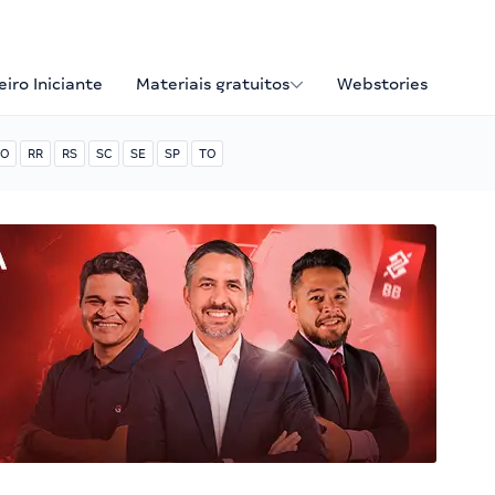
iro Iniciante
Materiais gratuitos
Webstories
O
RR
RS
SC
SE
SP
TO