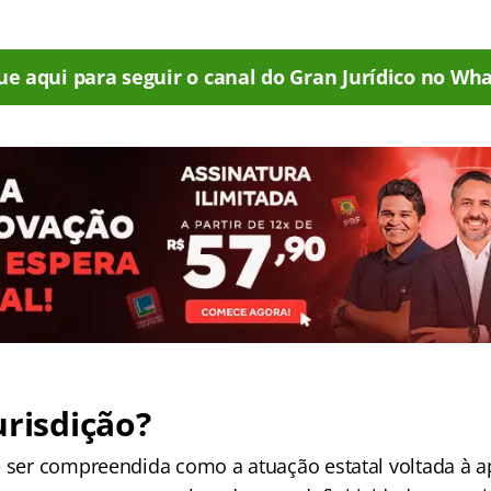
ue aqui para seguir o canal do Gran Jurídico no Wha
urisdição?
e ser compreendida como a atuação estatal voltada à a