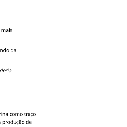
a mais
endo da
deria
trina como traço
a a produção de