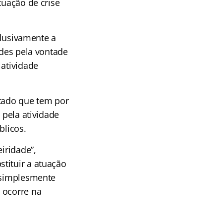
tuação de crise
xclusivamente a
ades pela vontade
 atividade
stado que tem por
 pela atividade
blicos.
iridade”,
tituir a atuação
s simplesmente
 ocorre na