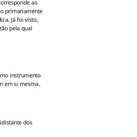
 corresponde ao
ido primariamente
a. Já foi visto,
zão pela qual
como instrumento
fim em si mesma.
idistante dos