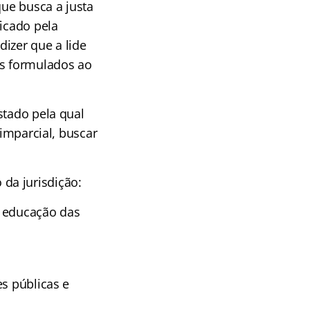
que busca a justa
ficado pela
izer que a lide
os formulados ao
stado pela qual
 imparcial, buscar
da jurisdição:
 e educação das
es públicas e