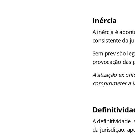
Inércia
A inércia é apon
consistente da ju
Sem previsão lega
provocação das p
A atuação ex off
comprometer a im
Definitivida
A definitividade,
da jurisdição, ap