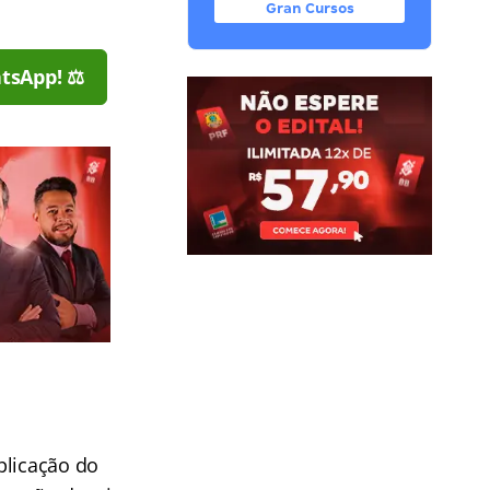
Gran Cursos
tsApp! ⚖️
plicação do