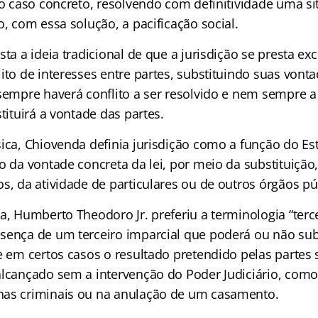
ao caso concreto, resolvendo com definitividade uma si
o, com essa solução, a pacificação social.
sta a ideia tradicional de que a jurisdição se presta e
ito de interesses entre partes, substituindo suas vont
 sempre haverá conflito a ser resolvido e nem sempre a
stituirá a vontade das partes.
sica, Chiovenda definia jurisdição como a função do E
o da vontade concreta da lei, por meio da substituição,
s, da atividade de particulares ou de outros órgãos pú
a, Humberto Theodoro Jr. preferiu a terminologia “terce
sença de um terceiro imparcial que poderá ou não subs
ue em certos casos o resultado pretendido pelas parte
alcançado sem a intervenção do Poder Judiciário, como
nas criminais ou na anulação de um casamento.