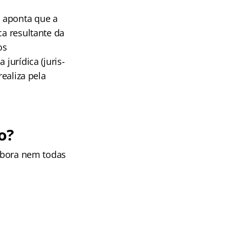
, aponta que a
ca resultante da
os
jurídica (juris-
realiza pela
o?
embora nem todas