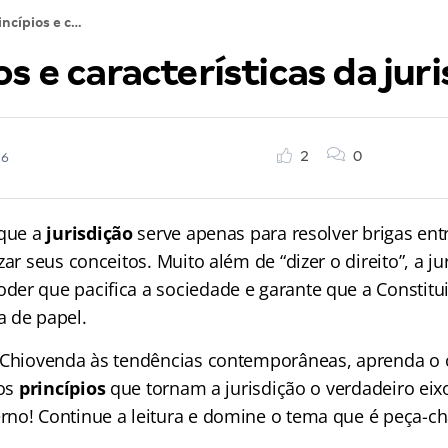
Princípios e características da jurisdição
os e características da jur
2
0
26
 que a
jurisdição
serve apenas para resolver brigas entr
zar seus conceitos. Muito além de “dizer o direito”, a ju
er que pacifica a sociedade e garante que a Constitu
 de papel.
 Chiovenda às tendências contemporâneas, aprenda o c
 os
princípios
que tornam a jurisdição o verdadeiro eix
no! Continue a leitura e domine o tema que é peça-c