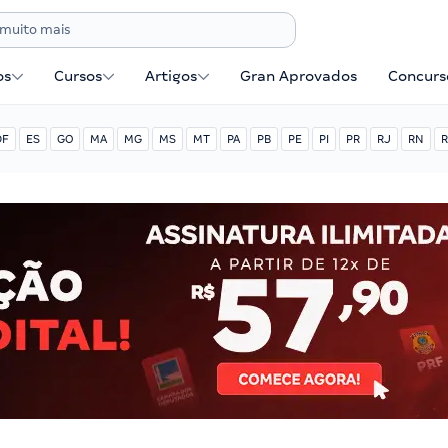
os
Cursos
Artigos
Gran Aprovados
Concurse
DF
ES
GO
MA
MG
MS
MT
PA
PB
PE
PI
PR
RJ
RN
R