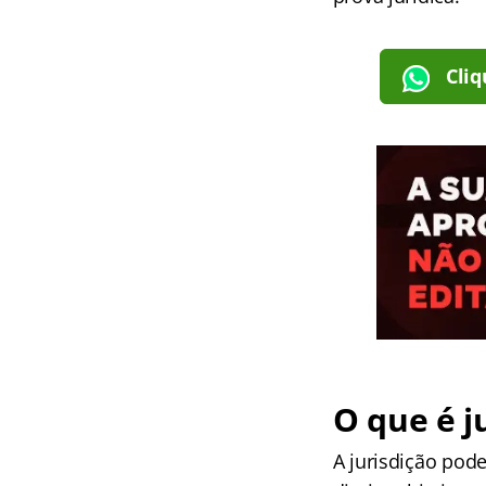
Cliq
O que é j
A jurisdição pod