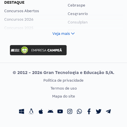
DESTAQUE
Cebraspe
Concursos Abertos
Cesgranrio
Concursos 2026
Consulplan
Concursos 2025
FCC
Veja mais
Concurso Nacional Unificado
FGV
Concurso Ibama
Idecan
Concurso MPU
Selecon
Editais publicados
Uniase
© 2012 - 2026 Gran Tecnologia e Educação S/A.
Vunesp
Política de privacidade
CONCURSOS POR PROFISSÃO
EXAME DE ORDEM
Termos de uso
Concursos Administrativos
OAB
Mapa do site
Concursos Educação
Prova OAB
Concursos Fiscais
Calendário OAB
Concursos Jurídicos
Questões OAB
Concursos Militares
Recursos OAB