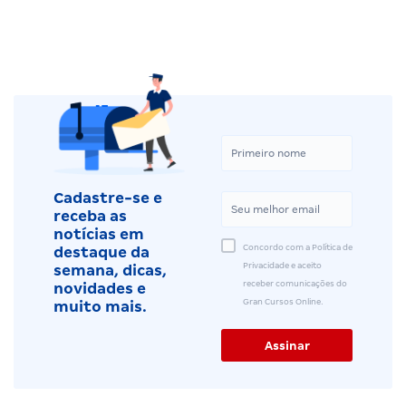
Cadastre-se e
receba as
notícias em
Concordo com a Política de
destaque da
Privacidade e aceito
semana, dicas,
receber comunicações do
novidades e
Gran Cursos Online.
muito mais.