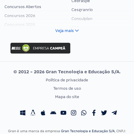
Cebraspe
Concursos Abertos
Cesgranrio
Concursos 2026
Consulplan
Concursos 2025
FCC
Veja mais
Concurso Nacional Unificado
FGV
Concurso Ibama
Idecan
Concurso MPU
Selecon
Editais publicados
Uniase
© 2012 - 2026 Gran Tecnologia e Educação S/A.
Vunesp
Política de privacidade
CONCURSOS POR PROFISSÃO
EXAME DE ORDEM
Termos de uso
Concursos Administrativos
OAB
Mapa do site
Concursos Educação
Prova OAB
Concursos Fiscais
Calendário OAB
Concursos Jurídicos
Questões OAB
Concursos Militares
Recursos OAB
Gran é uma marca da empresa
Gran Tecnologia e Educação S/A
, CNPJ: