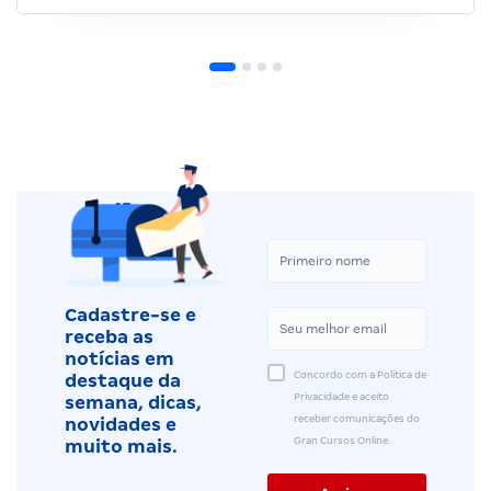
Cadastre-se e
receba as
notícias em
Concordo com a Política de
destaque da
Privacidade e aceito
semana, dicas,
receber comunicações do
novidades e
Gran Cursos Online.
muito mais.