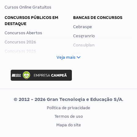
Cursos Online Gratuitos
CONCURSOS PÚBLICOS EM
BANCAS DE CONCURSOS
DESTAQUE
Cebraspe
Concursos Abertos
Cesgranrio
Concursos 2026
Consulplan
Concursos 2025
FCC
Veja mais
Concurso Nacional Unificado
FGV
Concurso Ibama
Idecan
Concurso MPU
Selecon
Editais publicados
Uniase
© 2012 - 2026 Gran Tecnologia e Educação S/A.
Vunesp
Política de privacidade
CONCURSOS POR PROFISSÃO
EXAME DE ORDEM
Termos de uso
Concursos Administrativos
OAB
Mapa do site
Concursos Educação
Prova OAB