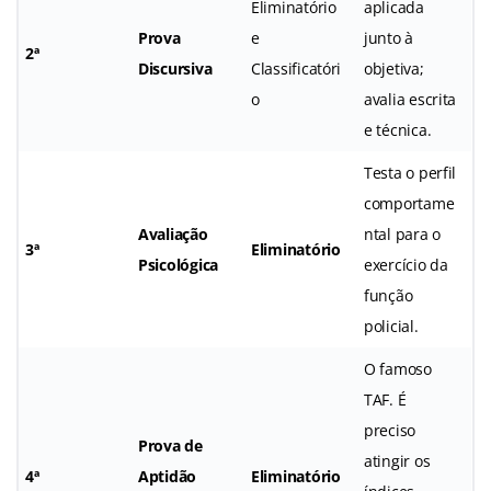
Eliminatório
aplicada
Prova
e
junto à
2ª
Discursiva
Classificatóri
objetiva;
o
avalia escrita
e técnica.
Testa o perfil
comportame
Avaliação
ntal para o
3ª
Eliminatório
Psicológica
exercício da
função
policial.
O famoso
TAF. É
preciso
Prova de
atingir os
4ª
Aptidão
Eliminatório