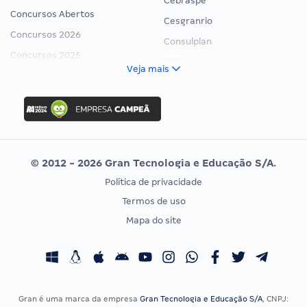
Cebraspe
Concursos Abertos
Cesgranrio
Concursos 2026
Consulplan
Concursos 2025
FCC
Veja mais
Concurso Nacional Unificado
FGV
Concurso Ibama
Idecan
Concurso MPU
Selecon
Editais publicados
Uniase
© 2012 - 2026 Gran Tecnologia e Educação S/A.
Vunesp
Política de privacidade
CONCURSOS POR PROFISSÃO
EXAME DE ORDEM
Termos de uso
Concursos Administrativos
OAB
Mapa do site
Concursos Educação
Prova OAB
Concursos Fiscais
Calendário OAB
Concursos Jurídicos
Questões OAB
Concursos Militares
Recursos OAB
Gran é uma marca da empresa
Gran Tecnologia e Educação S/A
, CNPJ: