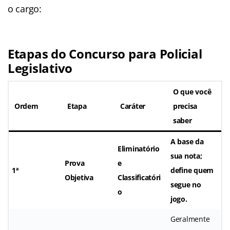
o cargo:
Etapas do Concurso para Policial
Legislativo
O que você
Ordem
Etapa
Caráter
precisa
saber
A base da
Eliminatório
sua nota;
Prova
e
1ª
define quem
Objetiva
Classificatóri
segue no
o
jogo.
Geralmente