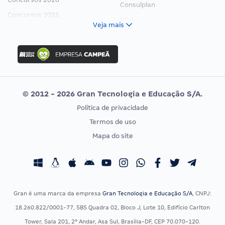
Consulplan
Concursos 2025
FCC
Veja mais
Concurso Nacional Unificado
FGV
Concurso Ibama
Idecan
Concurso MPU
Selecon
Editais publicados
Uniase
© 2012 - 2026 Gran Tecnologia e Educação S/A.
Vunesp
Política de privacidade
CONCURSOS POR PROFISSÃO
EXAME DE ORDEM
Termos de uso
Concursos Administrativos
OAB
Mapa do site
Concursos Educação
Prova OAB
Concursos Fiscais
Calendário OAB
Concursos Jurídicos
Questões OAB
Concursos Militares
Recursos OAB
Gran é uma marca da empresa
Gran Tecnologia e Educação S/A
, CNPJ:
Concursos Policiais
Exame de Ordem
18.260.822/0001-77, SBS Quadra 02, Bloco J, Lote 10, Edifício Carlton
Concursos Saúde
Tower, Sala 201, 2º Andar, Asa Sul, Brasília-DF, CEP 70.070-120.