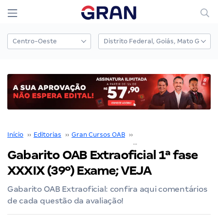
Início
››
Editorias
››
Gran Cursos OAB
››
Prova OAB
››
Gabarito O
Gabarito OAB Extraoficial 1ª fase
XXXIX (39º) Exame; VEJA
Gabarito OAB Extraoficial: confira aqui comentários
de cada questão da avaliação!