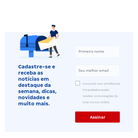
Cadastre-se e
receba as
notícias em
Concordo com a Política de
destaque da
Privacidade e aceito
semana, dicas,
receber comunicações do
novidades e
Gran Cursos Online.
muito mais.