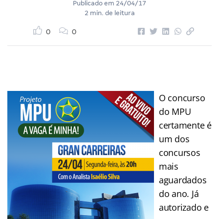
Publicado em
24/04/17
2 min. de leitura
0
0
O concurso
do MPU
certamente é
um dos
concursos
mais
aguardados
do ano. Já
autorizado e