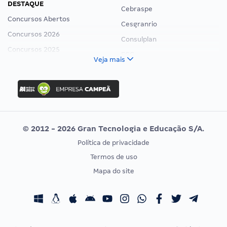
DESTAQUE
Cebraspe
Concursos Abertos
Cesgranrio
Concursos 2026
Consulplan
Concursos 2025
FCC
Veja mais
Concurso Nacional Unificado
FGV
Concurso Ibama
Idecan
Concurso MPU
Selecon
Editais publicados
Uniase
© 2012 - 2026 Gran Tecnologia e Educação S/A.
Vunesp
Política de privacidade
CONCURSOS POR PROFISSÃO
EXAME DE ORDEM
Termos de uso
Concursos Administrativos
OAB
Mapa do site
Concursos Educação
Prova OAB
Concursos Fiscais
Calendário OAB
Concursos Jurídicos
Questões OAB
Concursos Militares
Recursos OAB