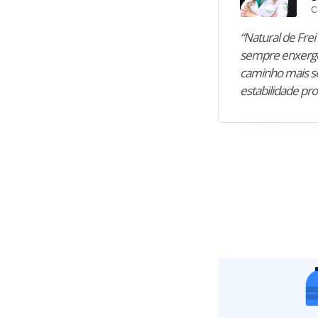
C
“Natural de Frei 
sempre enxergo
caminho mais se
estabilidade pro