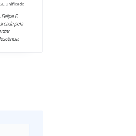
SE Unificado
Concurso SEPLAG CE
 Felipe F.
“Natural de Juazeiro do Norte (CE),
arcada pela
M. encontrou nos estudos o cami
entar
para construir uma nova fase da vi
lescência,
profissional. Após…”