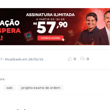
0
0
17
• Atualizado em
28/05/26
bre:
oab
projeto exame de ordem