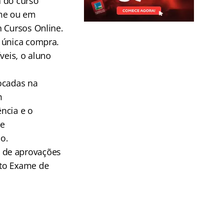
a do curso
ame ou em
n
Cursos Online.
a única compra.
veis, o aluno
focadas na
m
ncia e o
de
o.
 de aprovações
eto Exame de