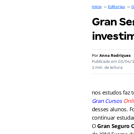
Início
››
Editorias
››
G
Gran Se
investi
Por
Anna Rodrigues
Publicado em
03/04/
1 min. de leitura
nos estudos faz 
Gran
Cursos
Onl
desses alunos. F
continuar estudan
O
Gran
Seguro 