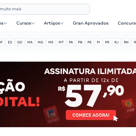
os
Cursos
Artigos
Gran Aprovados
Concurse
DF
ES
GO
MA
MG
MS
MT
PA
PB
PE
PI
PR
RJ
RN
R