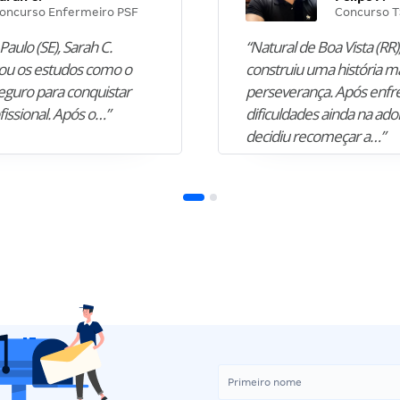
oncurso Enfermeiro PSF
Concurso T
Paulo (SE), Sarah C.
“Natural de Boa Vista (RR),
u os estudos como o
construiu uma história m
guro para conquistar
perseverança. Após enfr
fissional. Após o…”
dificuldades ainda na ado
decidiu recomeçar a…”