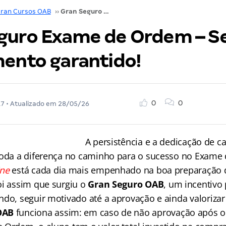
ran Cursos OAB
››
Gran Seguro Exame de Ordem – Seu investimento garantido!
guro Exame de Ordem – S
mento garantido!
0
0
17
• Atualizado em
28/05/26
A persistência e a dedicação de c
toda a diferença no caminho para o sucesso no Exame
ine
está cada dia mais empenhado na boa preparação
oi assim que surgiu o
Gran
Seguro
OAB
, um incentivo
do, seguir motivado até a aprovação e ainda valorizar
OAB
funciona assim: em caso de não aprovação após o 