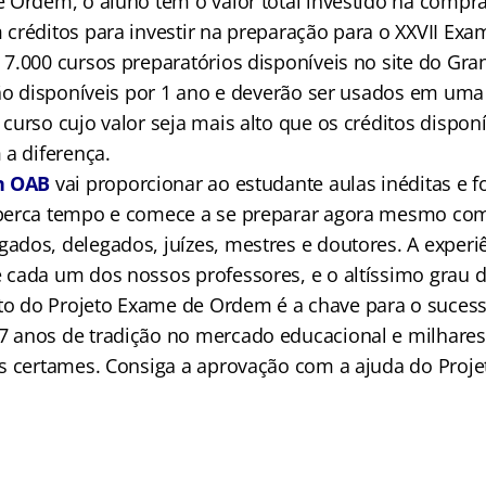
 Ordem, o aluno tem o valor total investido na compr
créditos para investir na preparação para o XXVII Ex
7.000 cursos preparatórios disponíveis no site do
Gra
rão disponíveis por 1 ano e deverão ser usados em um
urso cujo valor seja mais alto que os créditos disponí
 a diferença.
n OAB
vai proporcionar ao estudante aulas inéditas e 
perca tempo e comece a se preparar agora mesmo co
dos, delegados, juízes, mestres e doutores. A experiê
cada um dos nossos professores, e o altíssimo grau 
 do Projeto Exame de Ordem é a chave para o sucess
 anos de tradição no mercado educacional e milhares
s certames. Consiga a aprovação com a ajuda do Proj