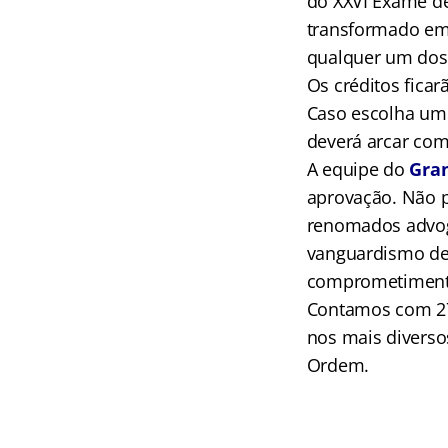
do XXVI Exame de
transformado em 
qualquer um dos 
Os créditos fica
Caso escolha um c
deverá arcar com
A equipe do
Gra
aprovação. Não 
renomados advoga
vanguardismo de 
comprometimento
Contamos com 27
nos mais diverso
Ordem.