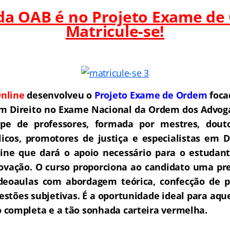
 da OAB é no Projeto Exame de
Matricule-se!
nline
desenvolveu o
Projeto Exame de Ordem
f
o
ca
m Direito no Exame Nacional da Ordem dos Advoga
e de professores, formada por mestres, douto
icos, promotores de justiça e especialistas em D
ne que dará o apoio necessário para o estudant
rovação.
O curso proporciona ao candidato uma pre
deoaulas com abordagem teórica, confecção de pe
estões subjetivas. É a oportunidade ideal para aq
completa e a tão sonhada carteira vermelha.