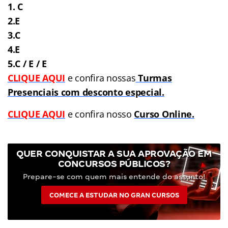
1. C
2.E
3.C
4.E
5.C / E / E
CLIQUE AQUI
e confira nossas
Turmas
Presenciais com desconto especial.
CLIQUE AQUI
e confira nosso
Curso Online.
QUER CONQUISTAR A SUA APROVAÇÃO EM
CONCURSOS PÚBLICOS?
Prepare-se com quem mais entende do assunto!
COMECE A ESTUDAR NO GRAN CURSOS