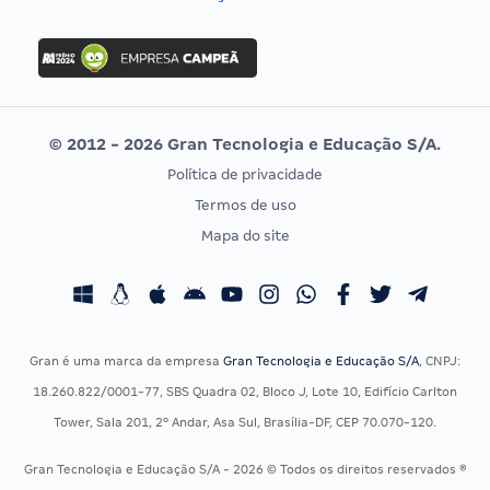
Concurso Nacional Unificado
FGV
Concurso Ibama
Idecan
Concurso MPU
Selecon
Editais publicados
Uniase
© 2012 - 2026 Gran Tecnologia e Educação S/A.
Vunesp
Política de privacidade
CONCURSOS POR PROFISSÃO
EXAME DE ORDEM
Termos de uso
Concursos Administrativos
OAB
Mapa do site
Concursos Educação
Prova OAB
Concursos Fiscais
Calendário OAB
Concursos Jurídicos
Questões OAB
Concursos Militares
Recursos OAB
Gran é uma marca da empresa
Gran Tecnologia e Educação S/A
, CNPJ:
Concursos Policiais
Exame de Ordem
18.260.822/0001-77, SBS Quadra 02, Bloco J, Lote 10, Edifício Carlton
Concursos Saúde
Tower, Sala 201, 2º Andar, Asa Sul, Brasília-DF, CEP 70.070-120.
Concursos Tribunais
Gran Tecnologia e Educação S/A - 2026 © Todos os direitos reservados ®
Residência Multiprofissional