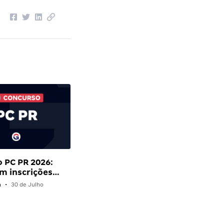
 PC PR 2026:
om inscrições…
n
•
30 de Julho