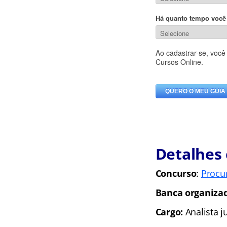
Detalhes
Concurso
:
Procur
Banca organiza
Cargo:
Analista j