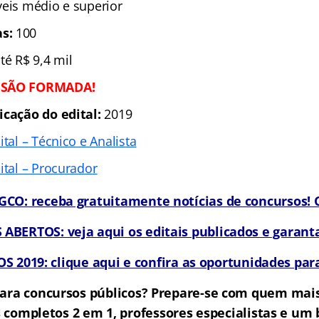
íveis médio e superior
s:
100
até R$ 9,4 mil
SÃO FORMADA!
icação do edital:
2019
ital – Técnico e Analista
ital – Procurador
CO: receba gratuitamente notícias de concursos! C
BERTOS: veja aqui os editais publicados e garanta
 2019: clique aqui e confira as oportunidades para
ara concursos públicos? Prepare-se com quem mai
 completos 2 em 1, professores especialistas e u