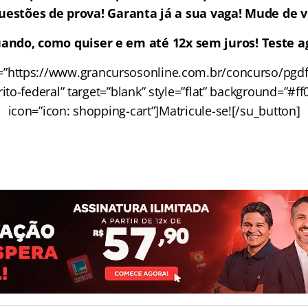
uestões de prova! Garanta já a sua vaga! Mude de v
ando, como quiser e em até 12x sem juros! Teste ag
l=”https://www.grancursosonline.com.br/concurso/pgdf
rito-federal” target=”blank” style=”flat” background=”#ff
icon=”icon: shopping-cart”]Matricule-se![/su_button]