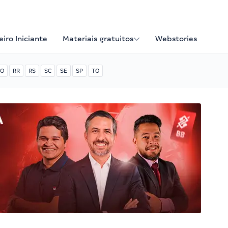
iro Iniciante
Materiais gratuitos
Webstories
O
RR
RS
SC
SE
SP
TO