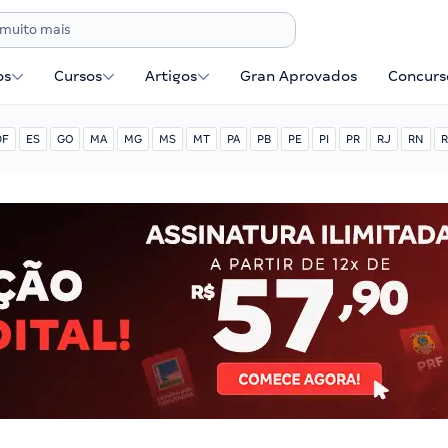
os
Cursos
Artigos
Gran Aprovados
Concurse
DF
ES
GO
MA
MG
MS
MT
PA
PB
PE
PI
PR
RJ
RN
R