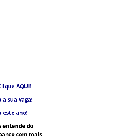
lique AQUI!
 a sua vaga!
 este ano!
s entende do
m banco com mais