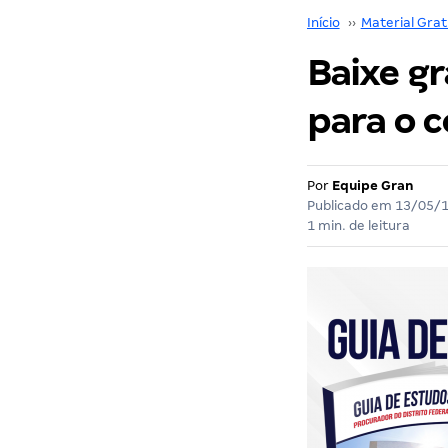
Início
››
Material Grat
Baixe g
para o 
Por
Equipe Gran
Publicado em
13/05/
1 min. de leitura