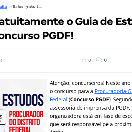
uito
››
Baixe gratuitamente o Guia de Estudos para o concurso PGDF!
ratuitamente o Guia de Es
concurso PGDF!
0
0
19
Atenção, concurseiros! Neste ano
o concurso para a
Procuradoria-Ge
Federal
(
Concurso PGDF
)
! Segund
assessoria de imprensa da PGDF,
organizadora está em fase de esc
que será responsável pela próxim