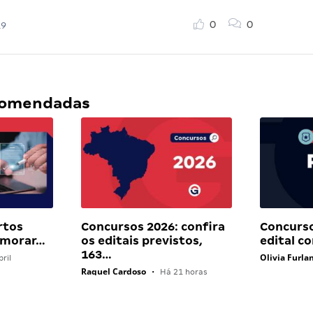
0
0
19
ecomendadas
rtos
Concursos 2026: confira
Concurso
 morar…
os editais previstos,
edital c
163…
Olivia Furla
ril
Raquel Cardoso
•
Há 21 horas