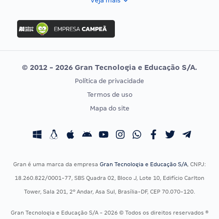
Veja mais
Concurso Nacional Unificado
FGV
Concurso Ibama
Idecan
Concurso MPU
Selecon
Editais publicados
Uniase
© 2012 - 2026 Gran Tecnologia e Educação S/A.
Vunesp
Política de privacidade
CONCURSOS POR PROFISSÃO
EXAME DE ORDEM
Termos de uso
Concursos Administrativos
OAB
Mapa do site
Concursos Educação
Prova OAB
Concursos Fiscais
Calendário OAB
Concursos Jurídicos
Questões OAB
Concursos Militares
Recursos OAB
Gran é uma marca da empresa
Gran Tecnologia e Educação S/A
, CNPJ:
Concursos Policiais
Exame de Ordem
18.260.822/0001-77, SBS Quadra 02, Bloco J, Lote 10, Edifício Carlton
Concursos Saúde
Tower, Sala 201, 2º Andar, Asa Sul, Brasília-DF, CEP 70.070-120.
Concursos Tribunais
Gran Tecnologia e Educação S/A - 2026 © Todos os direitos reservados ®
Residência Multiprofissional