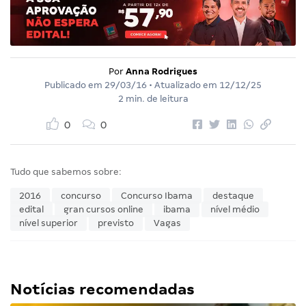
Por
Anna Rodrigues
Publicado em
29/03/16
• Atualizado em
12/12/25
2 min. de leitura
0
0
Tudo que sabemos sobre:
2016
concurso
Concurso Ibama
destaque
edital
gran cursos online
ibama
nível médio
nível superior
previsto
Vagas
Notícias recomendadas