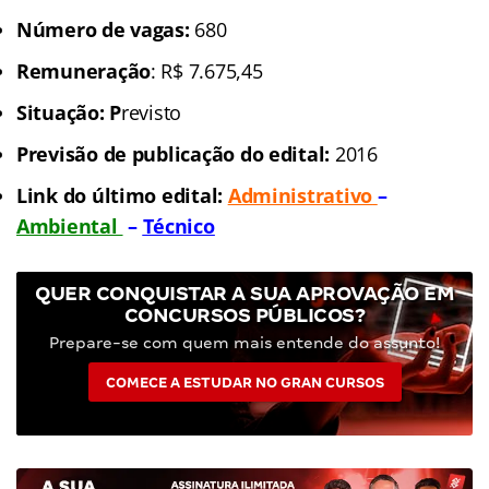
Número de vagas:
680
Remuneração
: R$ 7.675,45
Situação: P
revisto
Previsão de publicação do edital:
2016
Link do último edital:
Administrativo
–
Ambiental
–
Técnico
QUER CONQUISTAR A SUA APROVAÇÃO EM
CONCURSOS PÚBLICOS?
Prepare-se com quem mais entende do assunto!
COMECE A ESTUDAR NO GRAN CURSOS