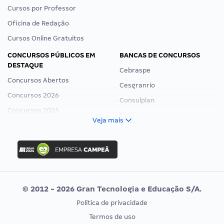
Cursos por Professor
Oficina de Redação
Cursos Online Gratuitos
CONCURSOS PÚBLICOS EM
BANCAS DE CONCURSOS
DESTAQUE
Cebraspe
Concursos Abertos
Cesgranrio
Concursos 2026
Consulplan
Concursos 2025
FCC
Veja mais
Concurso Nacional Unificado
FGV
Concurso Ibama
Idecan
Concurso MPU
Selecon
Editais publicados
Uniase
© 2012 - 2026 Gran Tecnologia e Educação S/A.
Vunesp
Política de privacidade
CONCURSOS POR PROFISSÃO
EXAME DE ORDEM
Termos de uso
Concursos Administrativos
OAB