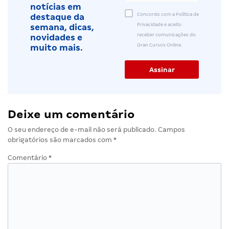
notícias em
Concordo com a Política de
destaque da
Privacidade e aceito
semana, dicas,
receber comunicações do
novidades e
Gran Cursos Online.
muito mais.
Deixe um comentário
O seu endereço de e-mail não será publicado.
Campos
obrigatórios são marcados com
*
Comentário
*