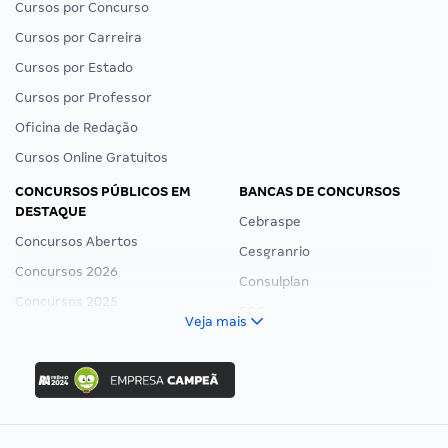
Cursos por Concurso
Cursos por Carreira
Cursos por Estado
Cursos por Professor
Oficina de Redação
Cursos Online Gratuitos
CONCURSOS PÚBLICOS EM
BANCAS DE CONCURSOS
DESTAQUE
Cebraspe
Concursos Abertos
Cesgranrio
Concursos 2026
Consulplan
Concursos 2025
FCC
Veja mais
Concurso Nacional Unificado
FGV
Concurso Ibama
Idecan
Concurso MPU
Selecon
Editais publicados
Uniase