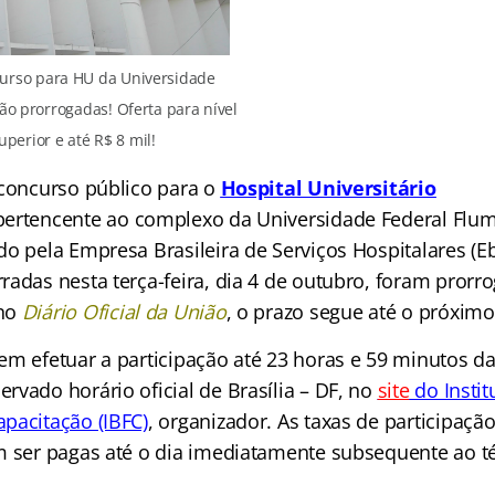
curso para HU da Universidade
ão prorrogadas! Oferta para nível
perior e até R$ 8 mil!
 concurso público para o
Hospital Universitário
ertencente ao complexo da Universidade Federal Flu
o pela Empresa Brasileira de Serviços Hospitalares (Eb
radas nesta terça-feira, dia 4 de outubro, foram prorr
no
Diário Oficial da União
, o prazo segue até o próximo
em efetuar a participação até 23 horas e 59 minutos da
vado horário oficial de Brasília – DF, no
site
do Instit
pacitação (IBFC)
, organizador. As taxas de participaçã
m ser pagas até o dia imediatamente subsequente ao t