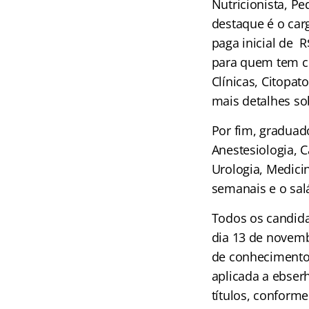
Nutricionista, P
destaque é o car
paga inicial de 
para quem tem cu
Clínicas, Citopa
mais detalhes sob
Por fim, graduad
Anestesiologia, C
Urologia, Medici
semanais e o salá
Todos os candida
dia 13 de novembr
de conhecimentos
aplicada a ebser
títulos, conforme