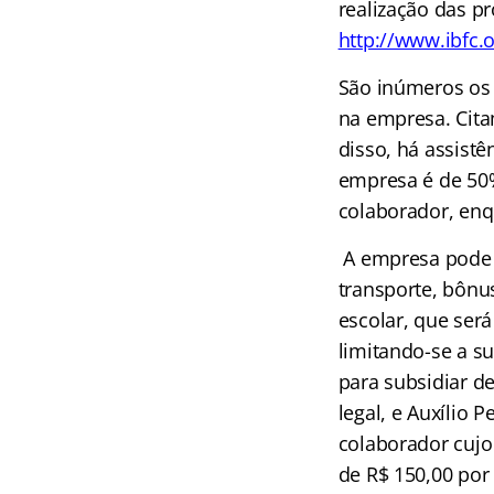
realização das p
http://www.ibfc.o
São inúmeros os
na empresa. Cita
disso, há assistê
empresa é de 50%
colaborador, enq
A empresa pode o
transporte, bônus
escolar, que ser
limitando-se a s
para subsidiar d
legal, e Auxílio
colaborador cujo 
de R$ 150,00 por