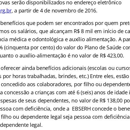
rovas serão disponibilizados no endereço eletrônic
o
rg.br
,
a partir de 4 de novembro de 2016.
 benefícios que podem ser encontrados por quem pret
mos os salários, que alcançam R$ 8 mil em início de ca
ncia médica e odontológica e auxílio alimentação. A pa
 (cinquenta por cento) do valor do Plano de Saúde co
uanto o auxílio-alimentação é no valor de R$ 423,00.
ferecer ainda benefícios adicionais (escolas ou cursos
 por horas trabalhadas, brindes, etc.) Entre eles, estão
á concedido aos colaboradores, por filho ou dependente
ua concessão a crianças com até 6 (seis) anos de idade
espesas de seus dependentes, no valor de R$ 138,00 p
 Pessoa com deficiência, onde a EBSERH concede o bene
filho ou dependente legal seja pessoa com deficiência.
 dependente legal.