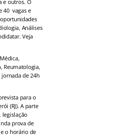
a e outros. O
e 40 vagas e
a oportunidades
iologia, Análises
didatar. Veja
 Médica,
ia, Reumatologia,
a jornada de 24h
revista para o
i (RJ). A parte
 legislação
ainda prova de
 e o horário de