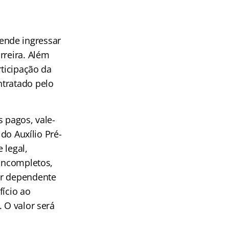
ende ingressar
rreira. Além
rticipação da
ntratado pelo
 pagos, vale-
 do Auxílio Pré-
 legal,
 incompletos,
or dependente
fício ao
 O valor será