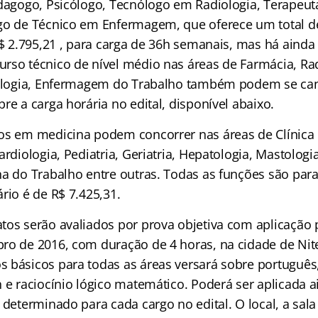
edagogo, Psicólogo, Tecnólogo em Radiologia, Terapeut
go de Técnico em Enfermagem, que oferece um total d
R$ 2.795,21 , para carga de 36h semanais, mas há aind
rso técnico de nível médio nas áreas de Farmácia, Rad
tologia, Enfermagem do Trabalho também podem se can
re a carga horária no edital, disponível abaixo.
os em medicina podem concorrer nas áreas de Clínica
ardiologia, Pediatria, Geriatria, Hepatologia, Mastolog
na do Trabalho entre outras. Todas as funções são par
rio é de R$ 7.425,31.
tos serão avaliados por prova objetiva com aplicação p
o de 2016, com duração de 4 horas, na cidade de Niteró
 básicos para todas as áreas versará sobre português,
h e raciocínio lógico matemático. Poderá ser aplicada 
 determinado para cada cargo no edital. O local, a sala