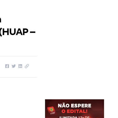
a
 (HUAP –