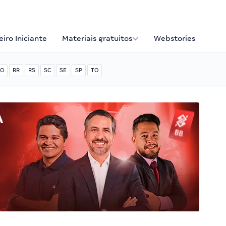
iro Iniciante
Materiais gratuitos
Webstories
O
RR
RS
SC
SE
SP
TO