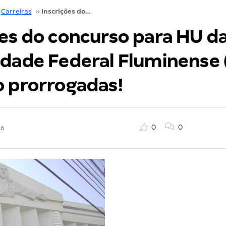
Carreiras
››
Inscrições do concurso para HU da Universidade Federal Fluminense (HUAP – UFF) são prorrogadas!
ões do concurso para HU d
idade Federal Fluminense
o prorrogadas!
0
0
16