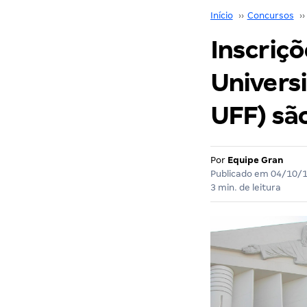
Início
››
Concursos
››
Inscriç
Univers
UFF) sã
Por
Equipe Gran
Publicado em
04/10/
3 min. de leitura