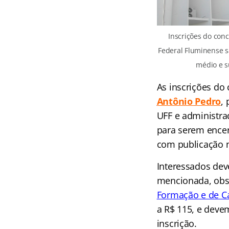
Inscrições do con
Federal Fluminense s
médio e su
As inscrições do
Antônio
Pedro
,
p
UFF e administrad
para serem encer
com publicação 
Interessados dev
mencionada, obser
Formação e de Ca
a R$ 115, e deve
inscrição.