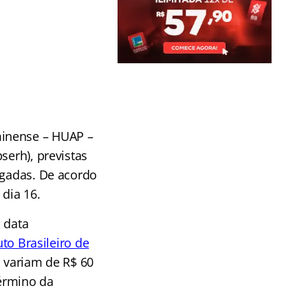
minense – HUAP –
serh), previstas
ogadas.
De acordo
 dia 16.
 data
uto B
rasileiro de
o variam de R$ 60
érmino da