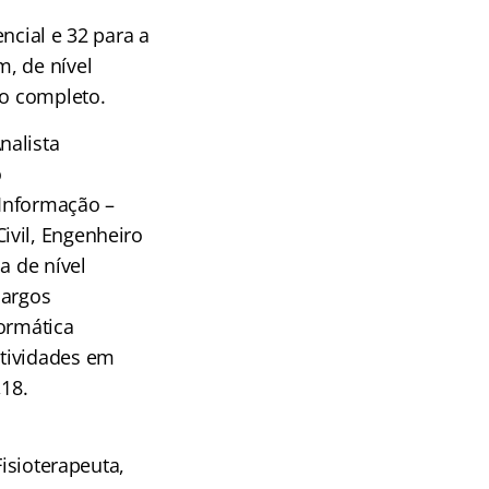
ncial e 32 para a
, de nível
dio completo.
nalista
o
 Informação –
ivil, Engenheiro
a de nível
cargos
formática
atividades em
,18.
Fisioterapeuta,