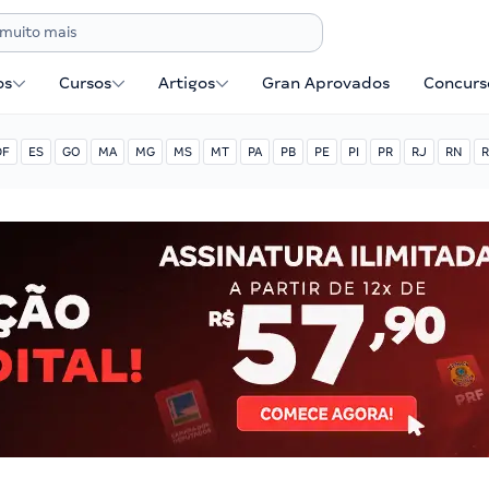
os
Cursos
Artigos
Gran Aprovados
Concurse
DF
ES
GO
MA
MG
MS
MT
PA
PB
PE
PI
PR
RJ
RN
R