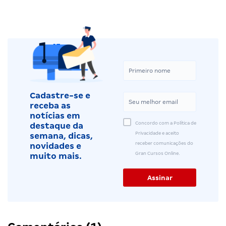
Cadastre-se e
receba as
notícias em
Concordo com a Política de
destaque da
Privacidade e aceito
semana, dicas,
receber comunicações do
novidades e
Gran Cursos Online.
muito mais.