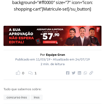
background=”#ff0000″ size=”7″ icon=”icon:
shopping-cart”]Matricule-se![/su_button]
Por
Equipe Gran
Publicado em
11/03/19
• Atualizado em
24/07/19
2 min. de leitura
0
1
Tudo que sabemos sobre:
concurso inss
inss