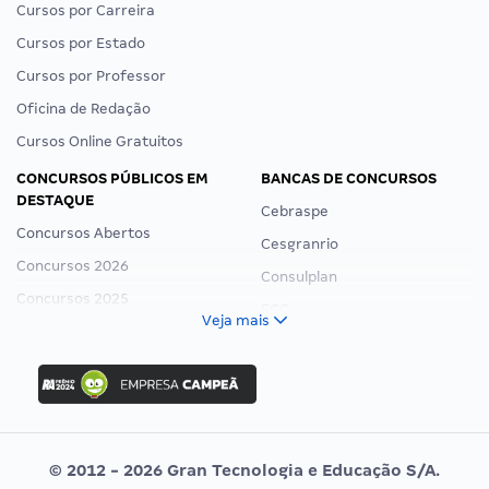
Cursos por Carreira
Cursos por Estado
Cursos por Professor
Oficina de Redação
Cursos Online Gratuitos
CONCURSOS PÚBLICOS EM
BANCAS DE CONCURSOS
DESTAQUE
Cebraspe
Concursos Abertos
Cesgranrio
Concursos 2026
Consulplan
Concursos 2025
FCC
Veja mais
Concurso Nacional Unificado
FGV
Concurso Ibama
Idecan
Concurso MPU
Selecon
Editais publicados
Uniase
© 2012 - 2026 Gran Tecnologia e Educação S/A.
Vunesp