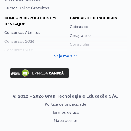
Cursos Online Gratuitos
CONCURSOS PÚBLICOS EM
BANCAS DE CONCURSOS
DESTAQUE
Cebraspe
Concursos Abertos
Cesgranrio
Concursos 2026
Consulplan
Concursos 2025
FCC
Veja mais
Concurso Nacional Unificado
FGV
Concurso Ibama
Idecan
Concurso MPU
Selecon
Editais publicados
Uniase
© 2012 - 2026 Gran Tecnologia e Educação S/A.
Vunesp
Política de privacidade
CONCURSOS POR PROFISSÃO
EXAME DE ORDEM
Termos de uso
Concursos Administrativos
OAB
Mapa do site
Concursos Educação
Prova OAB