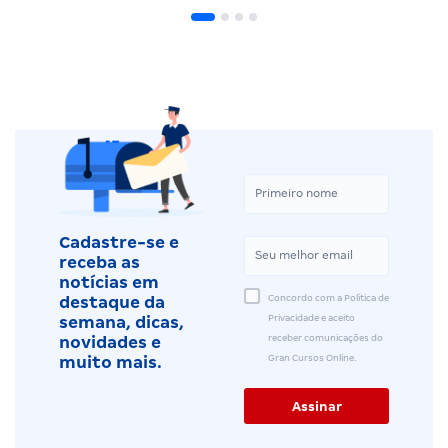
Cadastre-se e
receba as
notícias em
Concordo com a Política de
destaque da
Privacidade e aceito
semana, dicas,
receber comunicações do
novidades e
Gran Cursos Online.
muito mais.