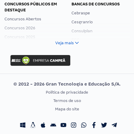
CONCURSOS PÚBLICOS EM
BANCAS DE CONCURSOS
DESTAQUE
Cebraspe
Concursos Abertos
Cesgranrio
Concursos 2026
Consulplan
Concursos 2025
FCC
Veja mais
Concurso Nacional Unificado
FGV
Concurso Ibama
Idecan
Concurso MPU
Selecon
Editais publicados
Uniase
© 2012 - 2026 Gran Tecnologia e Educação S/A.
Vunesp
Política de privacidade
CONCURSOS POR PROFISSÃO
EXAME DE ORDEM
Termos de uso
Concursos Administrativos
OAB
Mapa do site
Concursos Educação
Prova OAB
Concursos Fiscais
Calendário OAB
Concursos Jurídicos
Questões OAB