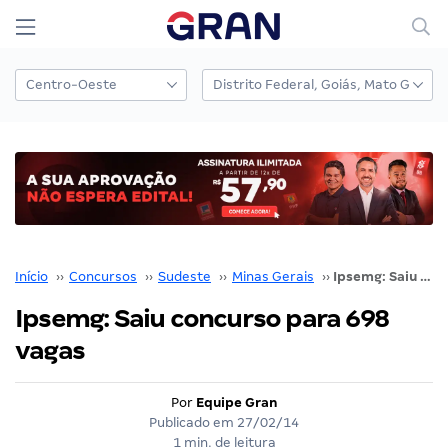
Início
››
Concursos
››
Sudeste
››
Minas Gerais
››
Ipsemg: Saiu concurso para 698 vagas
Ipsemg: Saiu concurso para 698
vagas
Por
Equipe Gran
Publicado em
27/02/14
1 min. de leitura