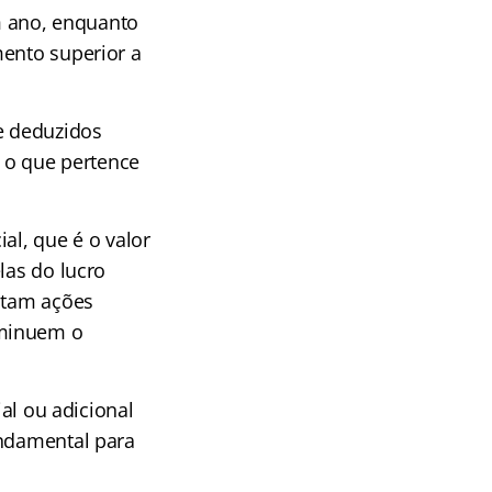
m ano, enquanto
mento superior a
de deduzidos
, o que pertence
al, que é o valor
las do lucro
entam ações
iminuem o
ial ou adicional
undamental para