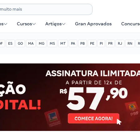
os
Cursos
Artigos
Gran Aprovados
Concurse
DF
ES
GO
MA
MG
MS
MT
PA
PB
PE
PI
PR
RJ
RN
R