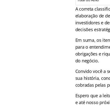
A correta classif
elaboração de de
investidores e d
decisões estratég
Em suma, os iten
para o entendime
obrigações e riqu
do negócio.
Convido você a s
sua história, con
cobradas pelas p
Espero que a leit
e até nosso próx