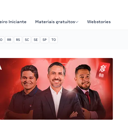
iro Iniciante
Materiais gratuitos
Webstories
O
RR
RS
SC
SE
SP
TO