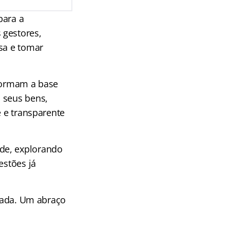
para a
 gestores,
sa e tomar
 formam a base
 seus bens,
e e transparente
de, explorando
estões já
rnada. Um abraço