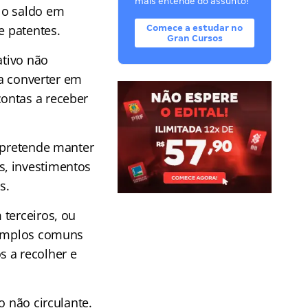
mais entende do assunto!
 o saldo em
e patentes.
Comece a estudar no
Gran Cursos
ativo não
ra converter em
ontas a receber
a pretende manter
s, investimentos
s.
 terceiros, ou
Exemplos comuns
s a recolher e
o não circulante.