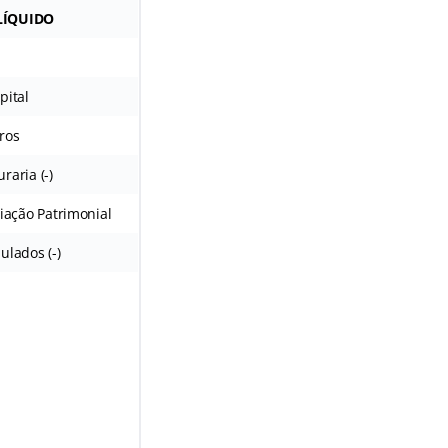
LÍQUIDO
pital
ros
raria (-)
liação Patrimonial
ulados (-)