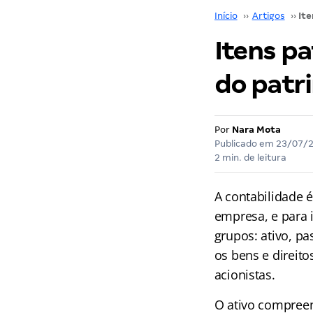
Início
››
Artigos
››
Itens pa
do patr
Por
Nara Mota
Publicado em
23/07/
2 min. de leitura
A contabilidade 
empresa, e para i
grupos: ativo, p
os bens e direito
acionistas.
O ativo compreen