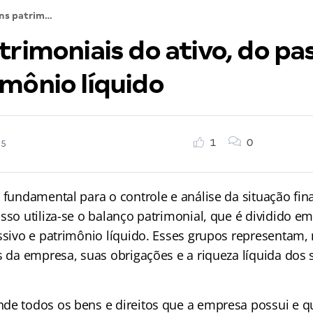
Itens patrimoniais do ativo, do passivo e do patrimônio líquido
trimoniais do ativo, do pa
imônio líquido
1
0
25
é fundamental para o controle e análise da situação fi
sso utiliza-se o balanço patrimonial, que é dividido e
assivo e patrimônio líquido. Esses grupos representam,
s da empresa, suas obrigações e a riqueza líquida dos 
de todos os bens e direitos que a empresa possui e 