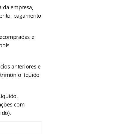
ra da empresa,
mento, pagamento
recompradas e
pois
ios anteriores e
trimônio líquido
Líquido,
gações com
ido).