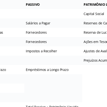
PASSIVO
PATRIMÔNIO 
Capital Social
Salários a Pagar
Reservas de Ca
as
Fornecedores
Reserva de Luc
Fornecedores
Ações em Tesou
Impostos a Recolher
Ajustes de Ava
Prejuízos Acum
razo
Empréstimos a Longo Prazo
Total Passivo + Patrimônio Líquido