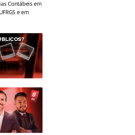
cias Contábeis em
 UFRGS e em
ÚBLICOS?