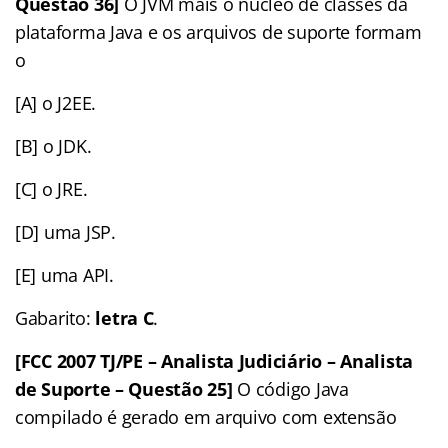
Questão 36]
O JVM mais o núcleo de classes da
plataforma Java e os arquivos de suporte formam
o
[A] o J2EE.
[B] o JDK.
[C] o JRE.
[D] uma JSP.
[E] uma API.
Gabarito:
letra C
.
[FCC 2007 TJ/PE – Analista Judiciário – Analista
de Suporte – Questão 25]
O código Java
compilado é gerado em arquivo com extensão