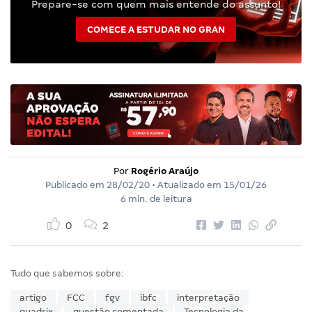
Prepare-se com quem mais entende do assunto!
COMECE A ESTUDAR NO GRAN
Por
Rogério Araújo
Publicado em
28/02/20
• Atualizado em
15/01/26
6 min. de leitura
0
2
Tudo que sabemos sobre:
artigo
FCC
fgv
ibfc
interpretação
quadrix
questão comentada
Tecnologia da