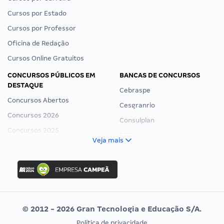
Cursos por Estado
Cursos por Professor
Oficina de Redação
Cursos Online Gratuitos
CONCURSOS PÚBLICOS EM
BANCAS DE CONCURSOS
DESTAQUE
Cebraspe
Concursos Abertos
Cesgranrio
Concursos 2026
Consulplan
Concursos 2025
FCC
Veja mais
Concurso Nacional Unificado
FGV
Concurso Ibama
Idecan
Concurso MPU
Selecon
Editais publicados
Uniase
© 2012 - 2026 Gran Tecnologia e Educação S/A.
Vunesp
Política de privacidade