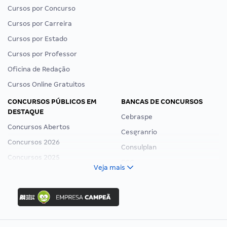
Cursos por Concurso
Cursos por Carreira
Cursos por Estado
Cursos por Professor
Oficina de Redação
Cursos Online Gratuitos
CONCURSOS PÚBLICOS EM
BANCAS DE CONCURSOS
DESTAQUE
Cebraspe
Concursos Abertos
Cesgranrio
Concursos 2026
Consulplan
Concursos 2025
FCC
Veja mais
Concurso Nacional Unificado
FGV
Concurso Ibama
Idecan
Concurso MPU
Selecon
Editais publicados
Uniase