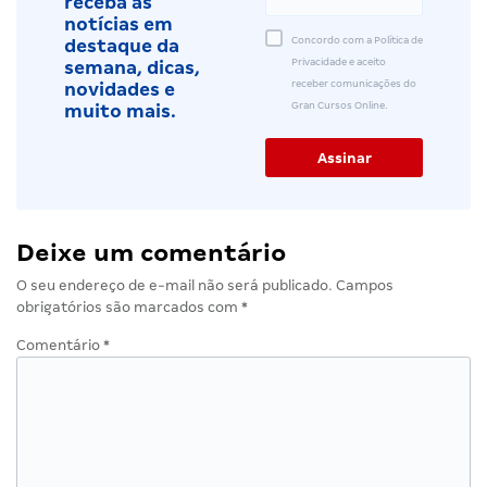
receba as
notícias em
Concordo com a Política de
destaque da
Privacidade e aceito
semana, dicas,
receber comunicações do
novidades e
Gran Cursos Online.
muito mais.
Deixe um comentário
O seu endereço de e-mail não será publicado.
Campos
obrigatórios são marcados com
*
Comentário
*