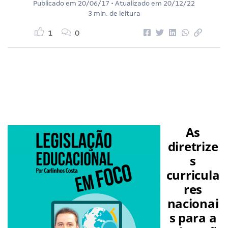
Publicado em
20/06/17
• Atualizado em
20/12/22
3 min. de leitura
1
0
As
diretrize
s
curricula
res
nacionai
s para a