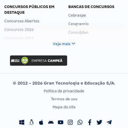
CONCURSOS PÚBLICOS EM
BANCAS DE CONCURSOS
DESTAQUE
Cebraspe
Concursos Abertos
Cesgranrio
Concursos 2026
Consulplan
Concursos 2025
FCC
Veja mais
Concurso Nacional Unificado
FGV
Concurso Ibama
Idecan
Concurso MPU
Selecon
Editais publicados
Uniase
© 2012 - 2026 Gran Tecnologia e Educação S/A.
Vunesp
Política de privacidade
CONCURSOS POR PROFISSÃO
EXAME DE ORDEM
Termos de uso
Concursos Administrativos
OAB
Mapa do site
Concursos Educação
Prova OAB
Concursos Fiscais
Calendário OAB
Concursos Jurídicos
Questões OAB