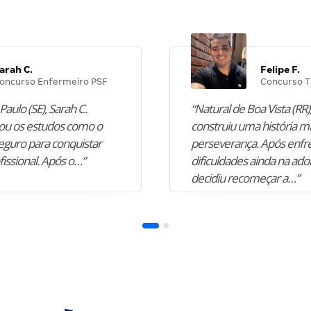
arah C.
Felipe F.
oncurso Enfermeiro PSF
Concurso T
Paulo (SE), Sarah C.
“Natural de Boa Vista (RR),
u os estudos como o
construiu uma história m
guro para conquistar
perseverança. Após enfr
fissional. Após o…”
dificuldades ainda na ado
decidiu recomeçar a…”