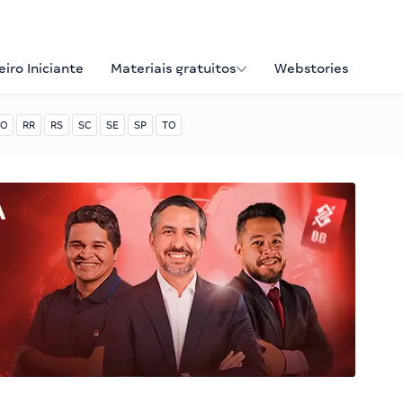
iro Iniciante
Materiais gratuitos
Webstories
O
RR
RS
SC
SE
SP
TO