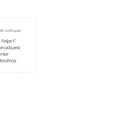
Diana M.
SE Unificado
Concurso SEPLAG CE
 Felipe F.
“Natural de Juazeiro do Norte (CE),
arcada pela
M. encontrou nos estudos o cami
entar
para construir uma nova fase da vi
lescência,
profissional. Após…”