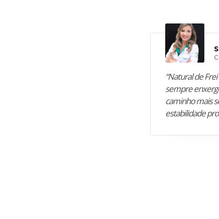
S
C
“Natural de Frei 
sempre enxergo
caminho mais se
estabilidade pro