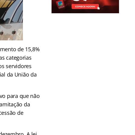
 aumento de 15,8%
as categorias
os servidores
cial da União da
ivo para que não
ramitação da
ncessão de
dezembro. A lei