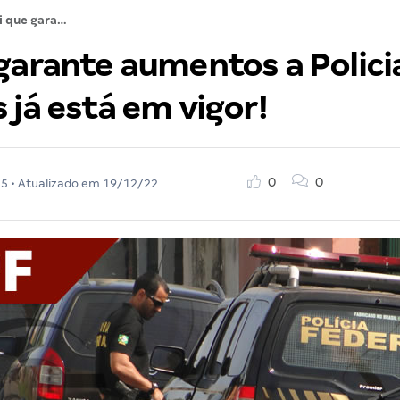
Lei que garante aumentos a Policiais Federais já está em vigor!
garante aumentos a Polici
 já está em vigor!
0
0
15
• Atualizado em
19/12/22