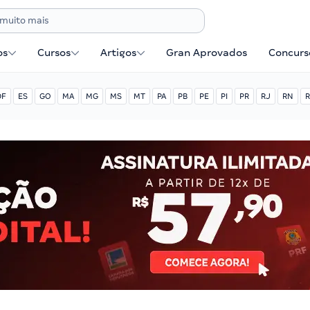
os
Cursos
Artigos
Gran Aprovados
Concurse
DF
ES
GO
MA
MG
MS
MT
PA
PB
PE
PI
PR
RJ
RN
R