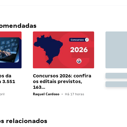
ecomendadas
os da
Concursos 2026: confira
 3.551
os editais previstos,
163…
Raquel Cardoso
ril
•
Há 17 horas
 relacionados