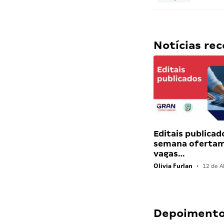
Notícias r
Editais publicad
semana ofertam
vagas…
Olivia Furlan
•
12 de Ab
Depoimentos