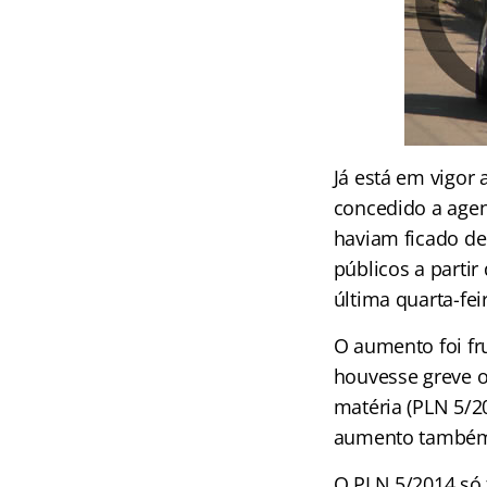
Já está em vigor 
concedido a agent
haviam ficado de
públicos a partir
última quarta-feir
O aumento foi fr
houvesse greve o
matéria (PLN 5/2
aumento também a
O PLN 5/2014 só 