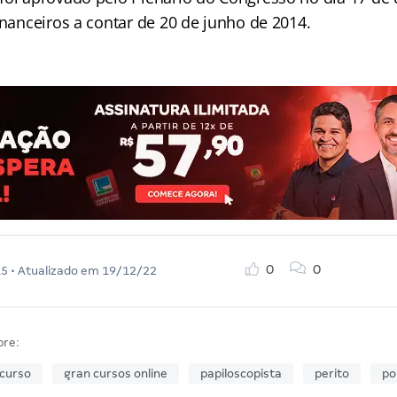
inanceiros a contar de 20 de junho de 2014.
0
0
15
• Atualizado em
19/12/22
bre:
curso
gran cursos online
papiloscopista
perito
po