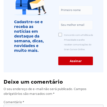
Cadastre-se e
receba as
notícias em
Concordo com a Política de
destaque da
Privacidade e aceito
semana, dicas,
receber comunicações do
novidades e
Gran Cursos Online.
muito mais.
Deixe um comentário
O seu endereço de e-mail não será publicado.
Campos
obrigatórios são marcados com
*
Comentário
*