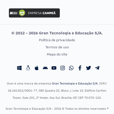
Concurso Nacional Unificado
FGV
Concurso Ibama
Idecan
Concurso MPU
Selecon
Editais publicados
Uniase
© 2012 - 2026 Gran Tecnologia e Educação S/A.
Vunesp
Política de privacidade
CONCURSOS POR PROFISSÃO
EXAME DE ORDEM
Termos de uso
Concursos Administrativos
OAB
Mapa do site
Concursos Educação
Prova OAB
Concursos Fiscais
Calendário OAB
Concursos Jurídicos
Questões OAB
Concursos Militares
Recursos OAB
Gran é uma marca da empresa
Gran Tecnologia e Educação S/A
, CNPJ:
Concursos Policiais
Exame de Ordem
18.260.822/0001-77, SBS Quadra 02, Bloco J, Lote 10, Edifício Carlton
Concursos Saúde
Tower, Sala 201, 2º Andar, Asa Sul, Brasília-DF, CEP 70.070-120.
Concursos Tribunais
Gran Tecnologia e Educação S/A - 2026 © Todos os direitos reservados ®
Residência Multiprofissional