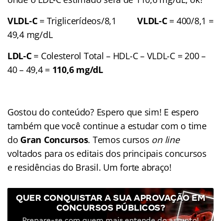
VLDL-C
= Triglicerídeos/8,1
VLDL-C
= 400/8,1 =
49,4 mg/dL
LDL-C
= Colesterol Total – HDL-C – VLDL-C = 200 –
40 – 49,4 =
110,6 mg/dL
Gostou do conteúdo? Espero que sim! E espero
também que você continue a estudar com o time
do
Gran Concursos
. Temos cursos
on line
voltados para os editais dos principais concursos
e residências do Brasil. Um forte abraço!
QUER CONQUISTAR A SUA APROVAÇÃO EM
CONCURSOS PÚBLICOS?
Prepare-se com quem mais entende do assunto!