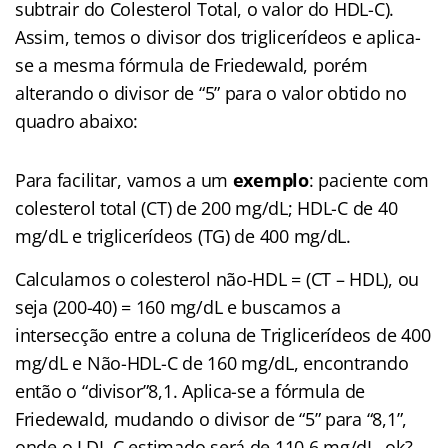
subtrair do Colesterol Total, o valor do HDL-C).
Assim, temos o divisor dos triglicerídeos e aplica-
se a mesma fórmula de Friedewald, porém
alterando o divisor de “5” para o valor obtido no
quadro abaixo:
Para facilitar, vamos a um
exemplo
: paciente com
colesterol total (CT) de 200 mg/dL; HDL-C de 40
mg/dL e triglicerídeos (TG) de 400 mg/dL.
Calculamos o colesterol não-HDL = (CT – HDL), ou
seja (200-40) = 160 mg/dL e buscamos a
intersecção entre a coluna de Triglicerídeos de 400
mg/dL e Não-HDL-C de 160 mg/dL, encontrando
então o “divisor”8,1. Aplica-se a fórmula de
Friedewald, mudando o divisor de “5” para “8,1”,
onde o LDL-C estimado será de 110,6 mg/dL, ok?