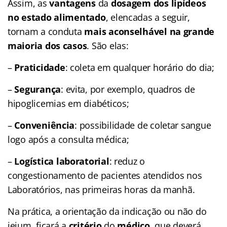
Assim, as
vantagens
da
dosagem dos lipídeos
no estado alimentado
, elencadas a seguir,
tornam a conduta
mais aconselhável na grande
maioria dos casos
. São elas:
–
Praticidade
: coleta em qualquer horário do dia;
–
Segurança
: evita, por exemplo, quadros de
hipoglicemias em diabéticos;
–
Conveniência
: possibilidade de coletar sangue
logo após a consulta médica;
–
Logística
laboratorial
: reduz o
congestionamento de pacientes atendidos nos
Laboratórios, nas primeiras horas da manhã.
Na prática, a orientação da indicação ou não do
jejum, ficará a
critério
do
médico
, que deverá