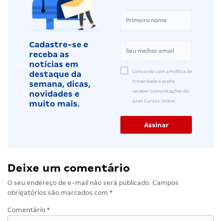
Cadastre-se e
receba as
notícias em
Concordo com a Política de
destaque da
Privacidade e aceito
semana, dicas,
receber comunicações do
novidades e
Gran Cursos Online.
muito mais.
Deixe um comentário
O seu endereço de e-mail não será publicado.
Campos
obrigatórios são marcados com
*
Comentário
*