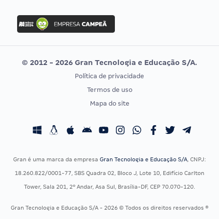
Concurso Nacional Unificado
FGV
Concurso Ibama
Idecan
Concurso MPU
Selecon
Editais publicados
Uniase
© 2012 - 2026 Gran Tecnologia e Educação S/A.
Vunesp
Política de privacidade
CONCURSOS POR PROFISSÃO
EXAME DE ORDEM
Termos de uso
Concursos Administrativos
OAB
Mapa do site
Concursos Educação
Prova OAB
Concursos Fiscais
Calendário OAB
Concursos Jurídicos
Questões OAB
Concursos Militares
Recursos OAB
Gran é uma marca da empresa
Gran Tecnologia e Educação S/A
, CNPJ:
Concursos Policiais
Exame de Ordem
18.260.822/0001-77, SBS Quadra 02, Bloco J, Lote 10, Edifício Carlton
Concursos Saúde
Tower, Sala 201, 2º Andar, Asa Sul, Brasília-DF, CEP 70.070-120.
Concursos Tribunais
Gran Tecnologia e Educação S/A - 2026 © Todos os direitos reservados ®
Residência Multiprofissional