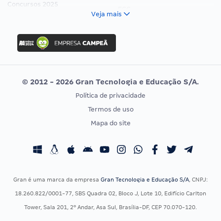
Concursos 2025
FCC
Veja mais
Concurso Nacional Unificado
FGV
Concurso Ibama
Idecan
Concurso MPU
Selecon
Editais publicados
Uniase
© 2012 - 2026 Gran Tecnologia e Educação S/A.
Vunesp
Política de privacidade
CONCURSOS POR PROFISSÃO
EXAME DE ORDEM
Termos de uso
Concursos Administrativos
OAB
Mapa do site
Concursos Educação
Prova OAB
Concursos Fiscais
Calendário OAB
Concursos Jurídicos
Questões OAB
Concursos Militares
Recursos OAB
Gran é uma marca da empresa
Gran Tecnologia e Educação S/A
, CNPJ:
Concursos Policiais
Exame de Ordem
18.260.822/0001-77, SBS Quadra 02, Bloco J, Lote 10, Edifício Carlton
Concursos Saúde
Tower, Sala 201, 2º Andar, Asa Sul, Brasília-DF, CEP 70.070-120.
Concursos Tribunais