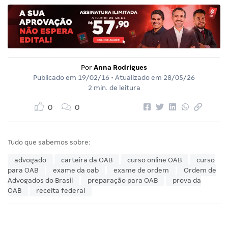
Por
Anna Rodrigues
Publicado em
19/02/16
• Atualizado em
28/05/26
2 min. de leitura
0
0
Tudo que sabemos sobre:
advogado
carteira da OAB
curso online OAB
curso
para OAB
exame da oab
exame de ordem
Ordem de
Advogados do Brasil
preparação para OAB
prova da
OAB
receita federal