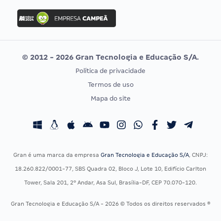
Concurso Ibama
Idecan
Concurso MPU
Selecon
Editais publicados
Uniase
© 2012 - 2026 Gran Tecnologia e Educação S/A.
Vunesp
Política de privacidade
CONCURSOS POR PROFISSÃO
EXAME DE ORDEM
Termos de uso
Concursos Administrativos
OAB
Mapa do site
Concursos Educação
Prova OAB
Concursos Fiscais
Calendário OAB
Concursos Jurídicos
Questões OAB
Concursos Militares
Recursos OAB
Gran é uma marca da empresa
Gran Tecnologia e Educação S/A
, CNPJ:
Concursos Policiais
Exame de Ordem
18.260.822/0001-77, SBS Quadra 02, Bloco J, Lote 10, Edifício Carlton
Concursos Saúde
Tower, Sala 201, 2º Andar, Asa Sul, Brasília-DF, CEP 70.070-120.
Concursos Tribunais
Gran Tecnologia e Educação S/A - 2026 © Todos os direitos reservados ®
Residência Multiprofissional