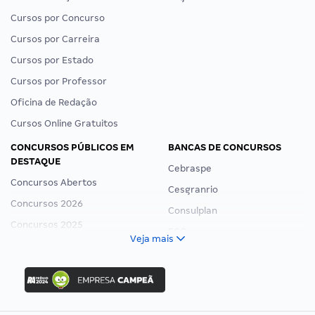
Cursos por Concurso
Cursos por Carreira
Cursos por Estado
Cursos por Professor
Oficina de Redação
Cursos Online Gratuitos
CONCURSOS PÚBLICOS EM
BANCAS DE CONCURSOS
DESTAQUE
Cebraspe
Concursos Abertos
Cesgranrio
Concursos 2026
Consulplan
Concursos 2025
FCC
Veja mais
Concurso Nacional Unificado
FGV
Concurso Ibama
Idecan
Concurso MPU
Selecon
Editais publicados