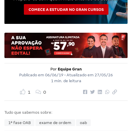
COMECE A ESTUDAR NO GRAN CURSOS
Por
Equipe Gran
Publicado em
06/06/19
• Atualizado em
27/05/26
1 min. de leitura
1
0
Tudo que sabemos sobre:
1ª fase OAB
exame de ordem
oab