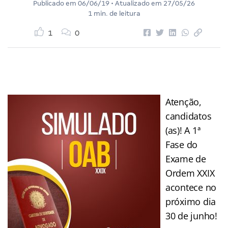
Publicado em
06/06/19
• Atualizado em
27/05/26
1 min. de leitura
1
0
Atenção,
candidatos
(as)! A 1ª
Fase do
Exame de
Ordem XXIX
acontece no
próximo dia
30 de junho!