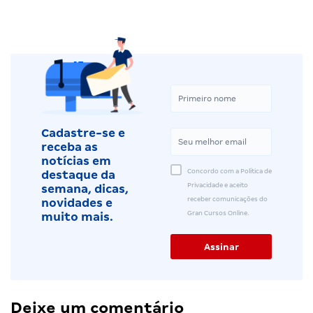
Cadastre-se e
receba as
notícias em
Concordo com a Política de
destaque da
Privacidade e aceito
semana, dicas,
receber comunicações do
novidades e
Gran Cursos Online.
muito mais.
Deixe um comentário