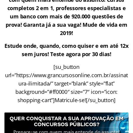
completos 2 em 1, professores especialistas e
um banco com mais de 920.000 questões de
prova! Garanta já a sua vaga! Mude de vida em
2019!
Estude onde, quando, como quiser e em até 12x
sem juros! Teste agora por 30 dias!
[su_button
url=”https://www.grancursosonline.com.br/assinat
ura-ilimitada/” target=”blank” style=”flat”
background=”#ff0000″ size=”7″ icon=”icon:
shopping-cart”]Matricule-se![/su_button]
QUER CONQUISTAR A SUA APROVAÇÃO EM
CONCURSOS PÚBLICOS?
Prepare-se com quem mais entende do assunto!