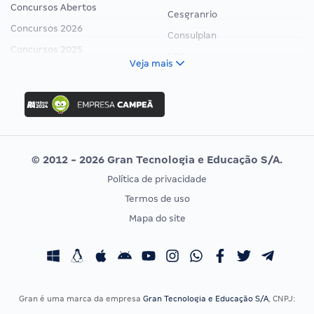
Concursos Abertos
Cesgranrio
Concursos 2026
Consulplan
Concursos 2025
FCC
Veja mais
Concurso Nacional Unificado
FGV
Concurso Ibama
Idecan
Concurso MPU
Selecon
Editais publicados
Uniase
© 2012 - 2026 Gran Tecnologia e Educação S/A.
Vunesp
Política de privacidade
CONCURSOS POR PROFISSÃO
EXAME DE ORDEM
Termos de uso
Concursos Administrativos
OAB
Mapa do site
Concursos Educação
Prova OAB
Concursos Fiscais
Calendário OAB
Concursos Jurídicos
Questões OAB
Concursos Militares
Recursos OAB
Gran é uma marca da empresa
Gran Tecnologia e Educação S/A
, CNPJ:
Concursos Policiais
Exame de Ordem