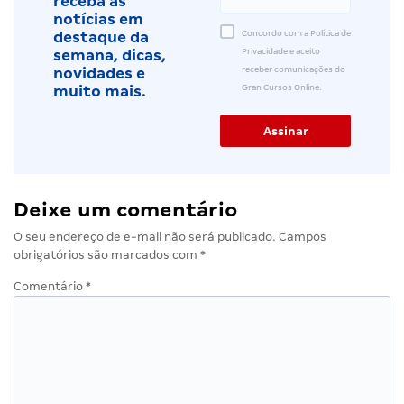
receba as
notícias em
Concordo com a Política de
destaque da
Privacidade e aceito
semana, dicas,
receber comunicações do
novidades e
Gran Cursos Online.
muito mais.
Deixe um comentário
O seu endereço de e-mail não será publicado.
Campos
obrigatórios são marcados com
*
Comentário
*