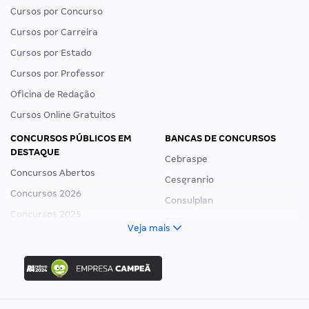
Cursos por Concurso
Cursos por Carreira
Cursos por Estado
Cursos por Professor
Oficina de Redação
Cursos Online Gratuitos
CONCURSOS PÚBLICOS EM
BANCAS DE CONCURSOS
DESTAQUE
Cebraspe
Concursos Abertos
Cesgranrio
Concursos 2026
Consulplan
Concursos 2025
FCC
Veja mais
Concurso Nacional Unificado
FGV
Concurso Ibama
Idecan
Concurso MPU
Selecon
Editais publicados
Uniase