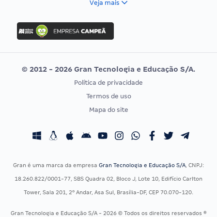
Veja mais
Concurso Nacional Unificado
FGV
Concurso Ibama
Idecan
Concurso MPU
Selecon
Editais publicados
Uniase
© 2012 - 2026 Gran Tecnologia e Educação S/A.
Vunesp
Política de privacidade
CONCURSOS POR PROFISSÃO
EXAME DE ORDEM
Termos de uso
Concursos Administrativos
OAB
Mapa do site
Concursos Educação
Prova OAB
Concursos Fiscais
Calendário OAB
Concursos Jurídicos
Questões OAB
Concursos Militares
Recursos OAB
Gran é uma marca da empresa
Gran Tecnologia e Educação S/A
, CNPJ:
Concursos Policiais
Exame de Ordem
18.260.822/0001-77, SBS Quadra 02, Bloco J, Lote 10, Edifício Carlton
Concursos Saúde
Tower, Sala 201, 2º Andar, Asa Sul, Brasília-DF, CEP 70.070-120.
Concursos Tribunais
Gran Tecnologia e Educação S/A - 2026 © Todos os direitos reservados ®