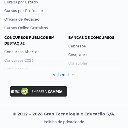
Cursos por Estado
Cursos por Professor
Oficina de Redação
Cursos Online Gratuitos
CONCURSOS PÚBLICOS EM
BANCAS DE CONCURSOS
DESTAQUE
Cebraspe
Concursos Abertos
Cesgranrio
Concursos 2026
Consulplan
Concursos 2025
FCC
Veja mais
Concurso Nacional Unificado
FGV
Concurso Ibama
Idecan
Concurso MPU
Selecon
Editais publicados
Uniase
© 2012 - 2026 Gran Tecnologia e Educação S/A.
Vunesp
Política de privacidade
CONCURSOS POR PROFISSÃO
EXAME DE ORDEM