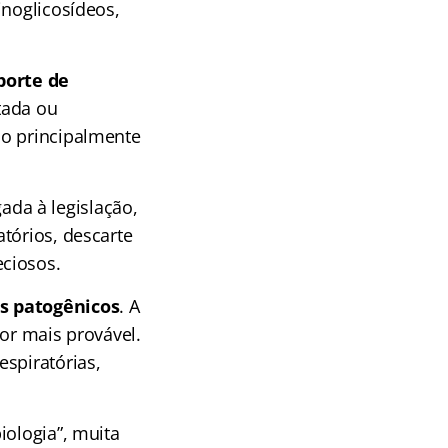
inoglicosídeos,
porte de
etada ou
so principalmente
ada à legislação,
tórios, descarte
ciosos.
s patogênicos
. A
or mais provável.
espiratórias,
iologia”, muita