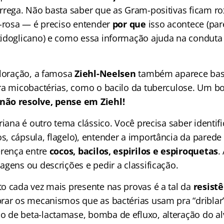
rrega. Não basta saber que as Gram-positivas ficam ro
e-rosa — é preciso entender
por que
isso acontece (par
idoglicano) e como essa informação ajuda na conduta c
oloração, a famosa
Ziehl-Neelsen
também aparece bas
ra micobactérias, como o bacilo da tuberculose. Um 
ão resolve, pense em Ziehl!
riana é outro tema clássico. Você precisa saber identif
, cápsula, flagelo), entender a importância da parede 
erença entre
cocos, bacilos, espirilos e espiroquetas
.
gens ou descrições e pedir a classificação.
o cada vez mais presente nas provas é a tal da
resist
rar os mecanismos que as bactérias usam pra “driblar”
 de beta-lactamase, bomba de efluxo, alteração do 