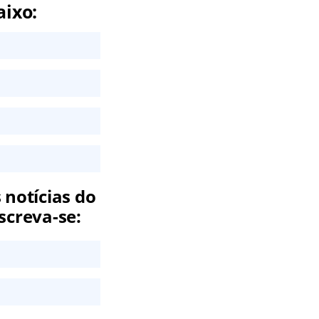
aixo:
 notícias do
screva-se: