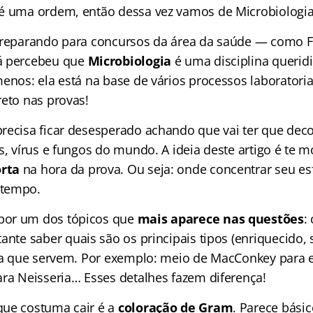
é uma ordem, então dessa vez vamos de Microbiologia
 preparando para concursos da área da saúde — como 
á percebeu que
Microbiologia
é uma disciplina querid
enos: ela está na base de vários processos laboratoriai
reto nas provas!
recisa ficar desesperado achando que vai ter que dec
s, vírus e fungos do mundo. A ideia deste artigo é te 
rta
na hora da prova. Ou seja: onde concentrar seu e
 tempo.
or um dos tópicos que
mais aparece nas questões
:
tante saber quais são os principais tipos (enriquecido, s
ara que servem. Por exemplo: meio de MacConkey para e
ara Neisseria… Esses detalhes fazem diferença!
que costuma cair é a
coloração de Gram
. Parece bási