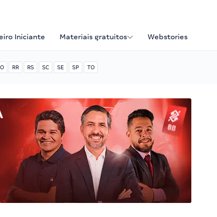
iro Iniciante
Materiais gratuitos
Webstories
O
RR
RS
SC
SE
SP
TO