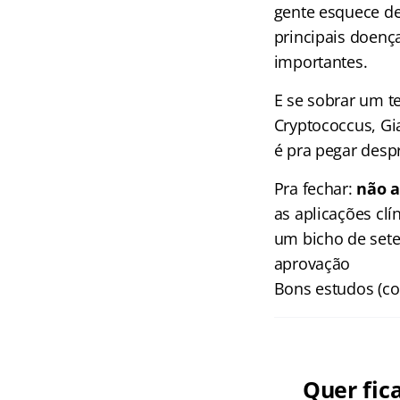
gente esquece del
principais doença
importantes.
E se sobrar um t
Cryptococcus, G
é pra pegar desp
Pra fechar:
não a
as aplicações clí
um bicho de sete
aprovação
Bons estudos (c
Quer fic