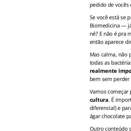
pedido de vocês 
Se você está se
Biomedicina — j
né? E não é pra m
então aparece di
Mas calma, não p
todas as bactéria
realmente impo
bem sem perder
Vamos começar p
cultura
. É impor
diferencial) e p
ágar chocolate p
Outro conteúdo 