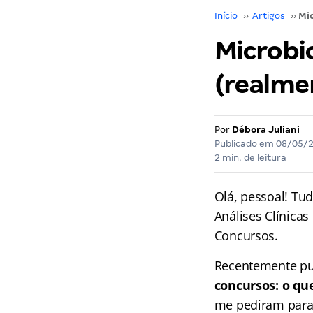
Início
››
Artigos
››
Microbio
(realme
Por
Débora Juliani
Publicado em
08/05/
2 min. de leitura
Olá, pessoal! Tu
Análises Clínica
Concursos.
Recentemente pub
concursos: o qu
me pediram para 