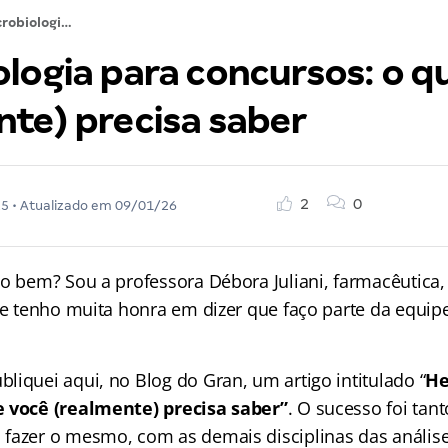
Microbiologia para concursos: o que você (realmente) precisa saber
logia para concursos: o q
nte) precisa saber
2
0
25
• Atualizado em
09/01/26
do bem? Sou a professora Débora Juliani, farmacêutica,
s e tenho muita honra em dizer que faço parte da equip
liquei aqui, no Blog do Gran, um artigo intitulado “
He
e você (realmente) precisa saber”
. O sucesso foi tan
fazer o mesmo, com as demais disciplinas das análises