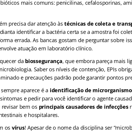
ibióticos mais comuns: penicilinas, cefalosporinas, am
ém precisa dar atenção às
técnicas de coleta e trans
dianta identificar a bactéria certa se a amostra foi col
forma errada. As bancas gostam de perguntar sobre is
nvolve atuação em laboratório clínico.
quecer da
biossegurança
, que embora pareça mais lig
crobiologia. Saber os níveis de contenção, EPIs obriga
aminado e precauções padrão pode garantir pontos pre
e sempre aparece é a
identificação de microrganismo
sintomas e pedir para você identificar o agente causad
é revisar bem os
principais causadores de infecções
r
ntestinais e hospitalares.
om os
vírus
! Apesar de o nome da disciplina ser “microb