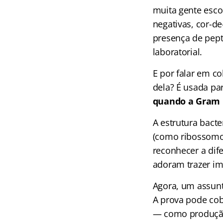
muita gente esco
negativas, cor-d
presença de pept
laboratorial.
E por falar em c
dela? É usada pa
quando a Gram n
A estrutura bacte
(como ribossomos
reconhecer a dif
adoram trazer ima
Agora, um assunt
A prova pode cob
— como produção