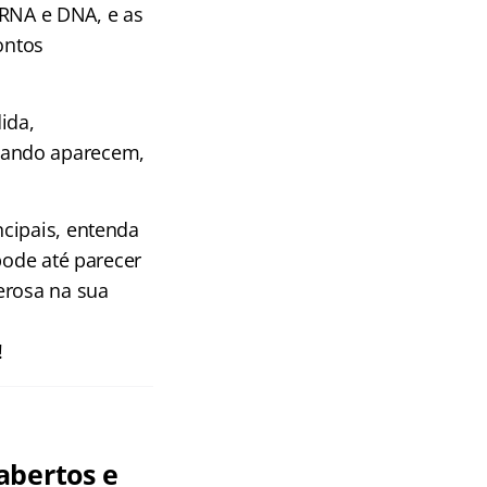
e RNA e DNA, e as
pontos
ida,
uando aparecem,
ncipais, entenda
pode até parecer
erosa na sua
!
abertos e