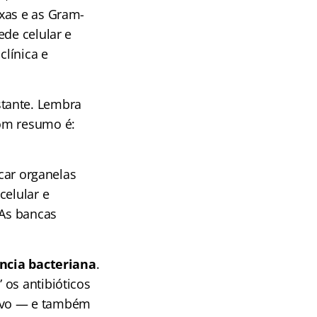
xas e as Gram-
ede celular e
línica e
tante. Lembra
bom resumo é:
icar organelas
celular e
 As bancas
ência bacteriana
.
 os antibióticos
alvo — e também