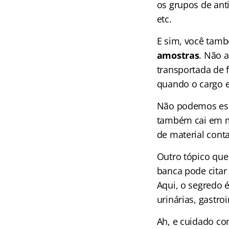
os grupos de ant
etc.
E sim, você tamb
amostras
. Não a
transportada de 
quando o cargo e
Não podemos es
também cai em mi
de material cont
Outro tópico qu
banca pode citar 
Aqui, o segredo 
urinárias, gastroi
Ah, e cuidado c