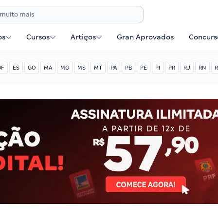
os
Cursos
Artigos
Gran Aprovados
Concurse
DF
ES
GO
MA
MG
MS
MT
PA
PB
PE
PI
PR
RJ
RN
R