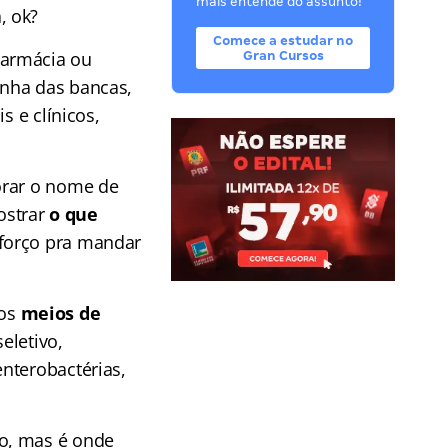
mais entende do assunto!
, ok?
Comece a estudar no
Farmácia ou
Gran Cursos
inha das bancas,
s e clínicos,
orar o nome de
mostrar
o que
sforço pra mandar
 os
meios de
eletivo,
nterobactérias,
co, mas é onde