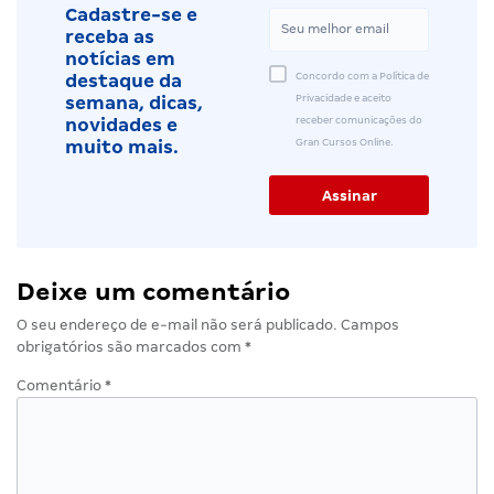
Cadastre-se e
receba as
notícias em
Concordo com a Política de
destaque da
Privacidade e aceito
semana, dicas,
receber comunicações do
novidades e
Gran Cursos Online.
muito mais.
Deixe um comentário
O seu endereço de e-mail não será publicado.
Campos
obrigatórios são marcados com
*
Comentário
*