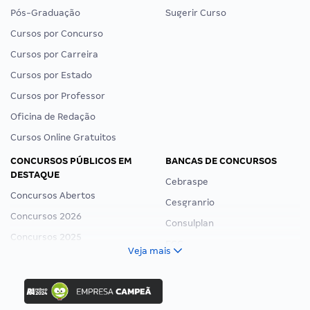
Pós-Graduação
Sugerir Curso
Cursos por Concurso
Cursos por Carreira
Cursos por Estado
Cursos por Professor
Oficina de Redação
Cursos Online Gratuitos
CONCURSOS PÚBLICOS EM
BANCAS DE CONCURSOS
DESTAQUE
Cebraspe
Concursos Abertos
Cesgranrio
Concursos 2026
Consulplan
Concursos 2025
FCC
Veja mais
Concurso Nacional Unificado
FGV
Concurso Ibama
Idecan
Concurso MPU
Selecon