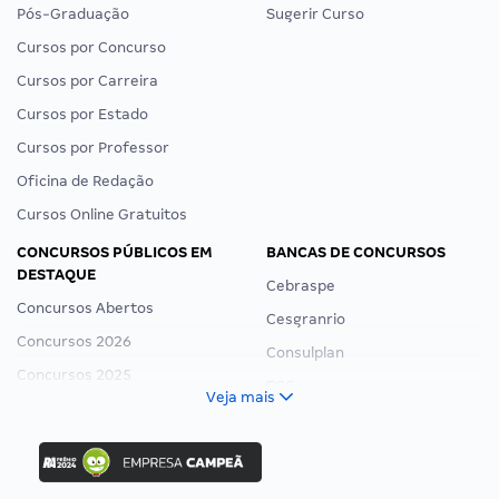
Pós-Graduação
Sugerir Curso
Cursos por Concurso
Cursos por Carreira
Cursos por Estado
Cursos por Professor
Oficina de Redação
Cursos Online Gratuitos
CONCURSOS PÚBLICOS EM
BANCAS DE CONCURSOS
DESTAQUE
Cebraspe
Concursos Abertos
Cesgranrio
Concursos 2026
Consulplan
Concursos 2025
FCC
Veja mais
Concurso Nacional Unificado
FGV
Concurso Ibama
Idecan
Concurso MPU
Selecon