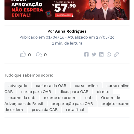
Por
Anna Rodrigues
Publicado em
01/04/16
• Atualizado em
27/05/26
1 min. de leitura
0
0
Tudo que sabemos sobre:
advogado
carteira da OAB
curso online
curso online
OAB
curso para OAB
dicas para OAB
direito
exame da oab
exame de ordem
oab
Ordem de
Advogados do Brasil
preparação para OAB
projeto exame
de ordem
prova da OAB
reta final