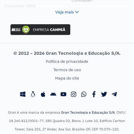
Consulplan
Concursos 2025
FCC
Veja mais
Concurso Nacional Unificado
FGV
Concurso Ibama
Idecan
Concurso MPU
Selecon
Editais publicados
Uniase
© 2012 - 2026 Gran Tecnologia e Educação S/A.
Vunesp
Política de privacidade
CONCURSOS POR PROFISSÃO
EXAME DE ORDEM
Termos de uso
Concursos Administrativos
OAB
Mapa do site
Concursos Educação
Prova OAB
Concursos Fiscais
Calendário OAB
Concursos Jurídicos
Questões OAB
Concursos Militares
Recursos OAB
Gran é uma marca da empresa
Gran Tecnologia e Educação S/A
, CNPJ:
Concursos Policiais
Exame de Ordem
18.260.822/0001-77, SBS Quadra 02, Bloco J, Lote 10, Edifício Carlton
Concursos Saúde
Tower, Sala 201, 2º Andar, Asa Sul, Brasília-DF, CEP 70.070-120.