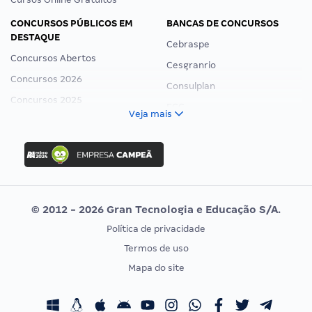
CONCURSOS PÚBLICOS EM
BANCAS DE CONCURSOS
DESTAQUE
Cebraspe
Concursos Abertos
Cesgranrio
Concursos 2026
Consulplan
Concursos 2025
FCC
Veja mais
Concurso Nacional Unificado
FGV
Concurso Ibama
Idecan
Concurso MPU
Selecon
Editais publicados
Uniase
© 2012 - 2026 Gran Tecnologia e Educação S/A.
Vunesp
Política de privacidade
CONCURSOS POR PROFISSÃO
EXAME DE ORDEM
Termos de uso
Concursos Administrativos
OAB
Mapa do site
Concursos Educação
Prova OAB
Concursos Fiscais
Calendário OAB