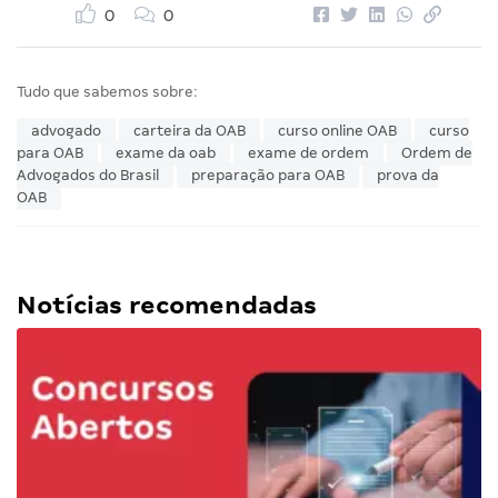
0
0
Tudo que sabemos sobre:
advogado
carteira da OAB
curso online OAB
curso
para OAB
exame da oab
exame de ordem
Ordem de
Advogados do Brasil
preparação para OAB
prova da
OAB
Notícias recomendadas