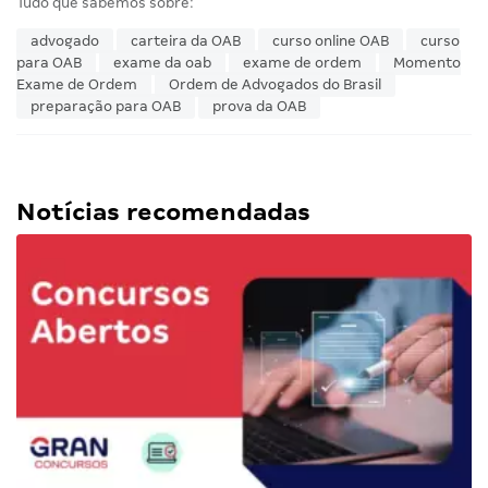
Tudo que sabemos sobre:
advogado
carteira da OAB
curso online OAB
curso
para OAB
exame da oab
exame de ordem
Momento
Exame de Ordem
Ordem de Advogados do Brasil
preparação para OAB
prova da OAB
Notícias recomendadas