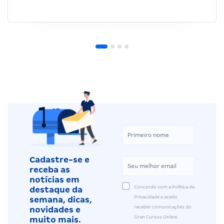
Cadastre-se e
receba as
notícias em
Concordo com a Política de
destaque da
Privacidade e aceito
semana, dicas,
receber comunicações do
novidades e
Gran Cursos Online.
muito mais.