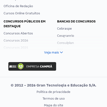
Oficina de Redação
Cursos Online Gratuitos
CONCURSOS PÚBLICOS EM
BANCAS DE CONCURSOS
DESTAQUE
Cebraspe
Concursos Abertos
Cesgranrio
Concursos 2026
Consulplan
Concursos 2025
FCC
Veja mais
Concurso Nacional Unificado
FGV
Concurso Ibama
Idecan
Concurso MPU
Selecon
Editais publicados
Uniase
© 2012 - 2026 Gran Tecnologia e Educação S/A.
Vunesp
Política de privacidade
CONCURSOS POR PROFISSÃO
EXAME DE ORDEM
Termos de uso
Concursos Administrativos
OAB
Mapa do site