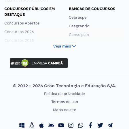
CONCURSOS PÚBLICOS EM
BANCAS DE CONCURSOS
DESTAQUE
Cebraspe
Concursos Abertos
Cesgranrio
Concursos 2026
Consulplan
Concursos 2025
FCC
Veja mais
Concurso Nacional Unificado
FGV
Concurso Ibama
Idecan
Concurso MPU
Selecon
Editais publicados
Uniase
© 2012 - 2026 Gran Tecnologia e Educação S/A.
Vunesp
Política de privacidade
CONCURSOS POR PROFISSÃO
EXAME DE ORDEM
Termos de uso
Concursos Administrativos
OAB
Mapa do site
Concursos Educação
Prova OAB
Concursos Fiscais
Calendário OAB