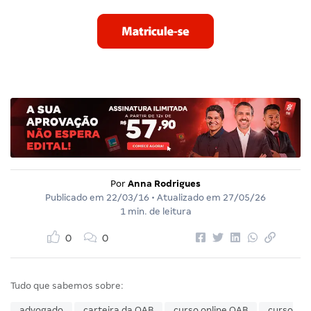
Por
Anna Rodrigues
Publicado em
22/03/16
• Atualizado em
27/05/26
1 min. de leitura
0
0
Tudo que sabemos sobre:
advogado
carteira da OAB
curso online OAB
curso