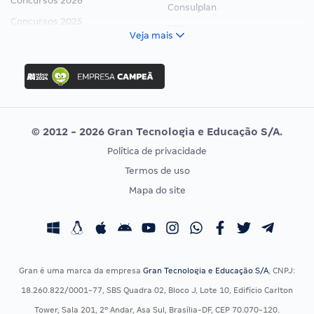
Concursos 2026
Consulplan
Concursos 2025
FCC
Veja mais
Concurso Nacional Unificado
FGV
Concurso Ibama
Idecan
Concurso MPU
Selecon
Editais publicados
Uniase
© 2012 - 2026 Gran Tecnologia e Educação S/A.
Vunesp
Política de privacidade
CONCURSOS POR PROFISSÃO
EXAME DE ORDEM
Termos de uso
Concursos Administrativos
OAB
Mapa do site
Concursos Educação
Prova OAB
Concursos Fiscais
Calendário OAB
Concursos Jurídicos
Questões OAB
Concursos Militares
Recursos OAB
Gran é uma marca da empresa
Gran Tecnologia e Educação S/A
, CNPJ:
Concursos Policiais
Exame de Ordem
18.260.822/0001-77, SBS Quadra 02, Bloco J, Lote 10, Edifício Carlton
Concursos Saúde
Tower, Sala 201, 2º Andar, Asa Sul, Brasília-DF, CEP 70.070-120.