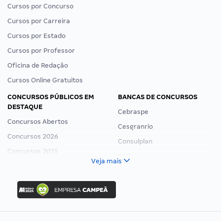
Cursos por Concurso
Cursos por Carreira
Cursos por Estado
Cursos por Professor
Oficina de Redação
Cursos Online Gratuitos
CONCURSOS PÚBLICOS EM
BANCAS DE CONCURSOS
DESTAQUE
Cebraspe
Concursos Abertos
Cesgranrio
Concursos 2026
Consulplan
Concursos 2025
FCC
Veja mais
Concurso Nacional Unificado
FGV
Concurso Ibama
Idecan
Concurso MPU
Selecon
Editais publicados
Uniase