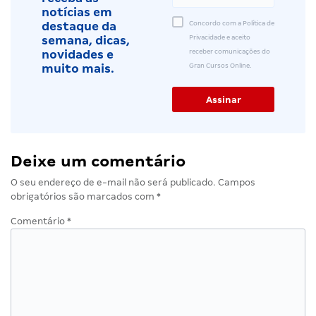
notícias em
Concordo com a Política de
destaque da
Privacidade e aceito
semana, dicas,
receber comunicações do
novidades e
Gran Cursos Online.
muito mais.
Deixe um comentário
O seu endereço de e-mail não será publicado.
Campos
obrigatórios são marcados com
*
Comentário
*