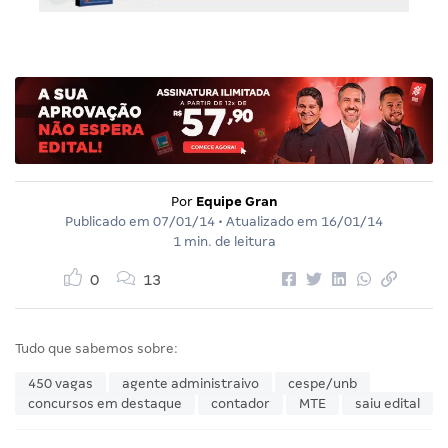
Por
Equipe Gran
Publicado em
07/01/14
• Atualizado em
16/01/14
1 min. de leitura
0
13
Tudo que sabemos sobre:
450 vagas
agente administraivo
cespe/unb
concursos em destaque
contador
MTE
saiu edital