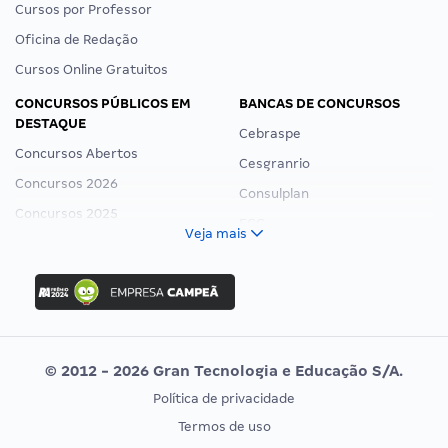
Cursos por Professor
Oficina de Redação
Cursos Online Gratuitos
CONCURSOS PÚBLICOS EM
BANCAS DE CONCURSOS
DESTAQUE
Cebraspe
Concursos Abertos
Cesgranrio
Concursos 2026
Consulplan
Concursos 2025
FCC
Veja mais
Concurso Nacional Unificado
FGV
Concurso Ibama
Idecan
Concurso MPU
Selecon
Editais publicados
Uniase
© 2012 - 2026 Gran Tecnologia e Educação S/A.
Vunesp
Política de privacidade
CONCURSOS POR PROFISSÃO
EXAME DE ORDEM
Termos de uso
Concursos Administrativos
OAB